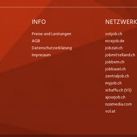
INFO
NETZWER
Preise und Leistungen
ostjob.ch
AGB
nicejob.de
Datenschutzerklärung
jobzüri.ch
Impressum
jobmittelland.ch
jobbern.ch
jobbasel.ch
zentraljob.ch
myjob.ch
schaffu.ch (VS)
ajourjob.ch
russmedia.com
vol.at