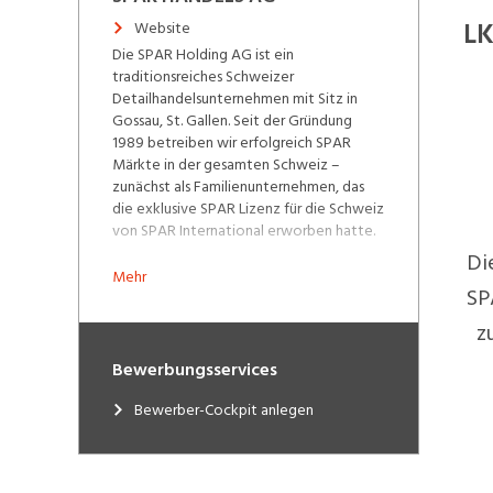
LK
Website
Die SPAR Holding AG ist ein
traditionsreiches Schweizer
Detailhandelsunternehmen mit Sitz in
Gossau, St. Gallen. Seit der Gründung
1989 betreiben wir erfolgreich SPAR
Märkte in der gesamten Schweiz –
zunächst als Familienunternehmen, das
die exklusive SPAR Lizenz für die Schweiz
von SPAR International erworben hatte.
Di
Im Jahr 2016 erfolgte eine strategische
Mehr
Partnerschaft mit der irischen BWG
SP
Group, einem etablierten SPAR Betreiber
z
in Irland und England, die eine
Mehrheitsbeteiligung von 60 %
Bewerbungsservices
übernahm. Die BWG Group ist Teil der
südafrikanischen SPAR Group, einem der
Bewerber-Cockpit anlegen
weltweit führenden
Einzelhandelsunternehmen.
2025 markiert ein neues Kapitel in unserer