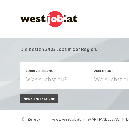
Die besten 3403 Jobs in der Region.
JOBBEZEICHNUNG
ARBEITSORT
ERWEITERTE SUCHE
JOB-TYP
Bank, Versicherung
B
Festanstellung
www.westjob.at
SPAR HANDELS AG
L
Zurück
Chemie, Pharma, Biotechnologie
C