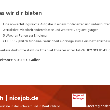
s wir dir bieten
Eine abwechslungsreiche Aufgabe in einem motivierten und unterstütz
Attraktive Mitarbeitendenrabatte und weitere Vergünstigungen
5 Wochen Ferien zur Erholung
CHF 300.- jährlich für deine Gesundheitsvorsorge sowie ein betrieblic
weitere Auskünfte steht dir
Emanuel Ebneter
unter Tel.-Nr.
071 313 85 45
g
eitsort
:
9015
St. Gallen
ch
nicejob.de
Unser regionaler
portale in der Schweiz und in Deutschland