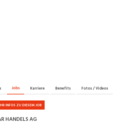
Praktikum
Manage
nanzen, Controlling, Treuhand,
Gartenbau, Landwirts
echt
Forstwirtschaft
Ferienjob
mmobilien, Facility Management,
Industrie, Maschinenb
einigung
Anlagenbau, Produkti
aufm. Berufe, Kundendienst,
Körperpflege, Wellne
erwaltung
chanik, Elektronik, Optik, Textil
Medizin, Gesundheit
ertigung)
Pflege
cherheit, Rettung, Polizei, Zoll
Jobs
s
Karriere
Benefits
Fotos / Videos
HR INFOS ZU DIESEM JOB
AR HANDELS AG