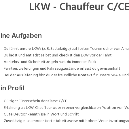
LKW - Chauffeur C/C
ine Aufgaben
Du fährst unsere LKWs (z. B. Sattelzüge) auf festen Touren sicher von A na
Du lädst und entlädst selbst und checkst den LKW vor der Fahrt
Verkehrs- und Sicherheitsregeln hast du immer im Blick
Fahrten, Lieferungen und Fahrzeugzustände erfasst du gewissenhaft
Bei der Auslieferung bist du der freundliche Kontakt für unsere SPAR- u
in Profil
Gültiger Führerschein der Klasse C/CE
Erfahrung als LKW-Chauffeur oder in einer vergleichbaren Position von Vo
Gute Deutschkenntnisse in Wort und Schrift
Zuverlässige, teamorientierte Arbeitsweise mit hohem Verantwortungs