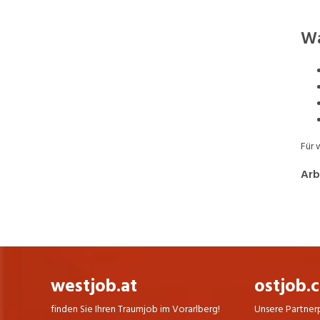
Wa
Für 
Arb
westjob.at
ostjob.
finden Sie Ihren Traumjob im Vorarlberg!
Unsere Partner