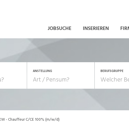
JOBSUCHE
INSERIEREN
FIR
ANSTELLUNG
BERUFSGRUPPE
Bildung, Kunst, Design
10-100%
Pensum
POSITION
au, Handwerk, Elektro
Berufe, Sport
Temporär (befristet)
Führung
Einkauf, Logistik, Tra
KW - Chauffeur C/CE 100% (m/w/d)
onsulting, Human Resources
Verkehr