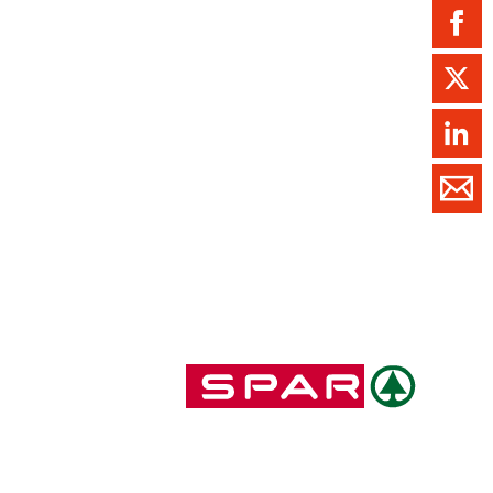
ment / Kader
chaft,
au,
on
ss
swesen,