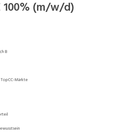
E 100% (m/w/d)
ch B
nd TopCC-Märkte
rteil
bewusstsein