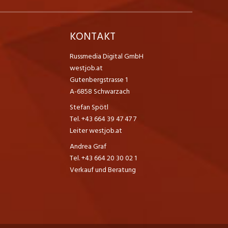
K
KONTAKT
Russmedia Digital GmbH
westjob.at
Gutenbergstrasse 1
A-6858 Schwarzach
Stefan Spötl
Tel. +43 664 39 47 47 7
Leiter westjob.at
Andrea Graf
Tel. +43 664 20 30 02 1
Verkauf und Beratung