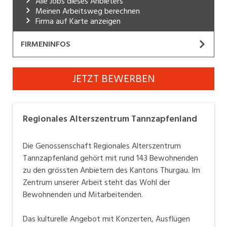
Alle Jobs dieses Anbieters
Meinen Arbeitsweg berechnen
Industrie, Maschinenbau, Anlagenbau,
Firma auf Karte anzeigen
Produktion
Informatik, Telekommunikation
FIRMENINFOS
Kaufm. Berufe, Kundendienst, Verwaltung
Regionales Alterszentrum Tannzapfenland
JETZT BEWERBEN
Körperpflege, Wellness
Website
Marketing, Kommunikation, Medien, Druck
Das Regionale Alterszentrum Tannzapfenland bietet
Regionales Alterszentrum Tannzapfenland
Mechanik, Elektronik, Optik, Textil (Fertigung)
143 Bewohnerinnen und Bewohnern sowie 20
Mieterinnen und Mietern ein Zuhause. Mit den beiden
Die Genossenschaft Regionales Alterszentrum
Medizin, Gesundheitswesen, Pflege
Pflegeabteilungen, der geschützten Wohngruppe,
Tannzapfenland gehört mit rund 143 Bewohnenden
dem Alterswohnheim und den Alterswohnungen
Verkauf, Handel, Kundenberatung,
zu den grössten Anbietern des Kantons Thurgau. Im
Aussendienst
bieten wir individuelle Wohnformen für eine optimale
Zentrum unserer Arbeit steht das Wohl der
Pflege und Betreuung. Zusätzlich zu den Kurz- und
Bewohnenden und Mitarbeitenden.
Sicherheit, Rettung, Polizei, Zoll
Daueraufenthalten wird unser Angebot durch die
Tages- und Nachtstruktur ergänzt.
Das kulturelle Angebot mit Konzerten, Ausflügen