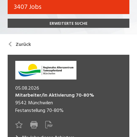
Bank, Versicherung
3407 Jobs
Temporär (befristet)
Bau, Handwerk, Elektro
ERWEITERTE SUCHE
Bildung, Kunst, Design, Soziale Berufe, Sport
Freelance
Chemie, Pharma, Biotechnologie
Praktikum
Zurück
Consulting, Human Resources
Lehrstelle
Einkauf, Logistik, Transport, Verkehr
Ferienjob
Engineering, Technik, Architektur
POSITION
Finanzen, Controlling, Treuhand, Recht
05.08.2026
Mitarbeiter/in Aktivierung 70-80%
Gartenbau, Landwirtschaft, Forstwirtschaft
9542
Münchwilen
Führungsposition
Festanstellung
70-80%
Gastronomie, Hotellerie, Tourismus,
Management / Kader
Lebensmittel
Immobilien, Facility Management, Reinigung