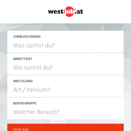
JETZT BEWERBEN
JOBBEZEICHNUNG
ARBEITSORT
ANSTELLUNG
BERUFSGRUPPE
JOB-TYP
10-100%
Festanstellung
ZEIGE MIR