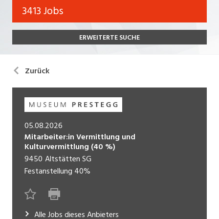
Bank, Versicherung
3413 Jobs
Temporär (befristet)
Bau, Handwerk, Elektro
ERWEITERTE SUCHE
Bildung, Kunst, Design, Soziale Berufe, Sport
Freelance
Chemie, Pharma, Biotechnologie
Praktikum
Zurück
Consulting, Human Resources
Lehrstelle
Einkauf, Logistik, Transport, Verkehr
Ferienjob
Engineering, Technik, Architektur
05.08.2026
Mitarbeiter:in Vermittlung und
POSITION
Finanzen, Controlling, Treuhand, Recht
Kulturvermittlung (40 %)
9450
Altstätten SG
Gartenbau, Landwirtschaft, Forstwirtschaft
Führungsposition
Festanstellung
40%
Gastronomie, Hotellerie, Tourismus,
Management / Kader
Lebensmittel
Immobilien, Facility Management, Reinigung
Alle Jobs dieses Anbieters