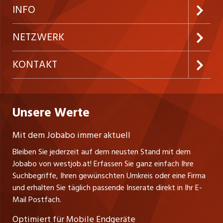
Neue Stellen
Kundenlogin
INFO
Festanstellungen
Inserieren
Preise und Leistungen
NETZWERK
Temporäre Jobs
Firmen
AGB
ostjob.ch
KONTAKT
Freelance Jobs
Personalvermittler
Datenschutzerklärung
nicejob.de
Russmedia Digital GmbH
Praktika
Bewerber-Cockpit
westjob.at
Impressum
Unsere Werte
jobzüri.ch
Gutenbergstrasse 1
Lehrstellen
Ratgeber
A-6858 Schwarzach
jobmittelland.ch
Mit dem Jobabo immer aktuell
Ferienjobs
Stefan Spötl
Bleiben Sie jederzeit auf dem neusten Stand mit dem
jobbern.ch
Tel. +43 664 39 47 47 7
Jobabo von westjob.at! Erfassen Sie ganz einfach Ihre
Führungspositionen
Leiter westjob.at
Suchbegriffe, Ihren gewünschten Umkreis oder eine Firma
jobbasel.ch
und erhalten Sie täglich passende Inserate direkt in Ihr E-
Andrea Graf
Management / Kader-Jobs
Mail Postfach.
Tel. +43 664 20 30 02 1
zentraljob.ch
Verkauf und Beratung
Optimiert für Mobile Endgeräte