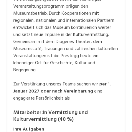
Veranstaltungsprogramm prägen den
Raumangebot und einem kleinen Museumscafé
Museumsbetrieb. Durch Kooperationen mit
entwickelt sich das einstige Ortsmuseum zu einem
regionalen, nationalen und internationalen Partnern
offenen und lebendigen Zentrum für Geschichte und
entwickelt sich das Museum kontinuierlich weiter
Kultur mit überregionaler Bedeutung. Zudem befindet
und setzt neue Impulse in der Kulturvermittlung.
sich im Göttersaal künftig das reguläre Traulokal des
Gemeinsam mit dem Diogenes Theater, dem
Zivilstandsamtes Rheintal.
Museumscafé, Trauungen und zahlreichen kulturellen
Veranstaltungen ist die Prestegg heute ein
lebendiger Ort für Geschichte, Kultur und
Begegnung.
Zur Verstärkung unseres Teams suchen wir
per 1.
Januar 2027 oder nach Vereinbarung
eine
engagierte Persönlichkeit als
Mitarbeiter:in Vermittlung und
Kulturvermittlung (40 %)
Ihre Aufgaben