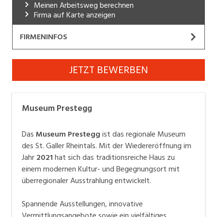
Meinen Arbeitsweg berechnen
Industrie, Maschinenbau, Anlagenbau,
Firma auf Karte anzeigen
Produktion
FIRMENINFOS
Informatik, Telekommunikation
Museum Prestegg
Kaufm. Berufe, Kundendienst, Verwaltung
JETZT BEWERBEN
Website
Körperpflege, Wellness
Marketing, Kommunikation, Medien, Druck
Seit über 125 Jahren sammelt, erforscht und
Museum Prestegg
präsentiert das Museum Prestegg in Altstätten, das
Mechanik, Elektronik, Optik, Textil (Fertigung)
von einem Verein getragen wird, die regionale
Das
Museum Prestegg
ist das regionale Museum
Medizin, Gesundheitswesen, Pflege
Geschichte.
des St. Galler Rheintals. Mit der Wiedereröffnung im
Jahr
2021
hat sich das traditionsreiche Haus zu
Verkauf, Handel, Kundenberatung,
Nach der intensiven Umbauphase wird das Museum
einem modernen Kultur- und Begegnungsort mit
Aussendienst
Ende 2021 wiedereröffnet.
überregionaler Ausstrahlung entwickelt.
Sicherheit, Rettung, Polizei, Zoll
Mit dem Einzug des Diogenes Theaters in die
Spannende Ausstellungen, innovative
Vermittlungsangebote sowie ein vielfältiges
Prestegg, einem attraktiven Veranstaltungs- und