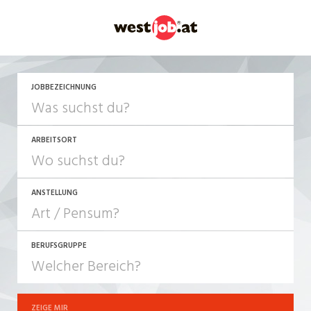
JETZT BEWERBEN
JOBBEZEICHNUNG
ARBEITSORT
ANSTELLUNG
BERUFSGRUPPE
JOB-TYP
10-100%
Festanstellung
ZEIGE MIR