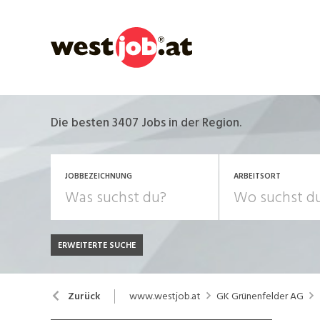
Die besten 3407 Jobs in der Region.
JOBBEZEICHNUNG
ARBEITSORT
ERWEITERTE SUCHE
JOB-TYP
Bank, Versicherung
B
Festanstellung
www.westjob.at
GK Grünenfelder AG
Zurück
Chemie, Pharma, Biotechnologie
C