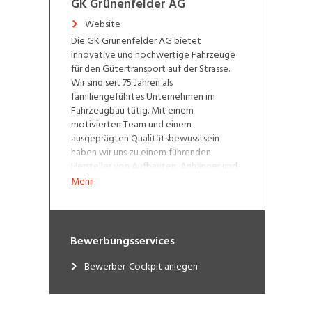
GK Grünenfelder AG
Website
Die GK Grünenfelder AG bietet
innovative und hochwertige Fahrzeuge
für den Gütertransport auf der Strasse.
Wir sind seit 75 Jahren als
familiengeführtes Unternehmen im
Fahrzeugbau tätig. Mit einem
motivierten Team und einem
ausgeprägten Qualitätsbewusstsein
haben wir uns zu einem führenden
Hersteller von Aufbauten, Anhänger und
Sattelanhänger aller Grössen und
Mehr
Gewichtsklassen in der Schweiz
entwickelt.
Bewerbungsservices
Bewerber-Cockpit anlegen