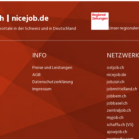
ch
nicejob.de
Unser regionaler
portale in der Schweiz und in Deutschland
INFO
NETZWER
Preise und Leistungen
ostjob.ch
AGB
nicejob.de
Datenschutzerklärung
jobzüri.ch
Impressum
jobmittelland.ch
jobbern.ch
jobbasel.ch
zentraljob.ch
myjob.ch
schaffu.ch (VS)
ajourjob.ch
russmedia.com