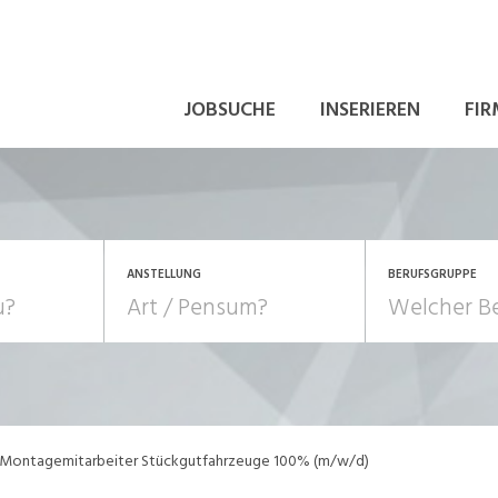
JOBSUCHE
INSERIEREN
FIR
ANSTELLUNG
BERUFSGRUPPE
Bildung, Kunst, Design
10-100%
Pensum
POSITION
au, Handwerk, Elektro
Berufe, Sport
Temporär (befristet)
Führung
Einkauf, Logistik, Tra
Montagemitarbeiter Stückgutfahrzeuge 100% (m/w/d)
onsulting, Human Resources
Verkehr