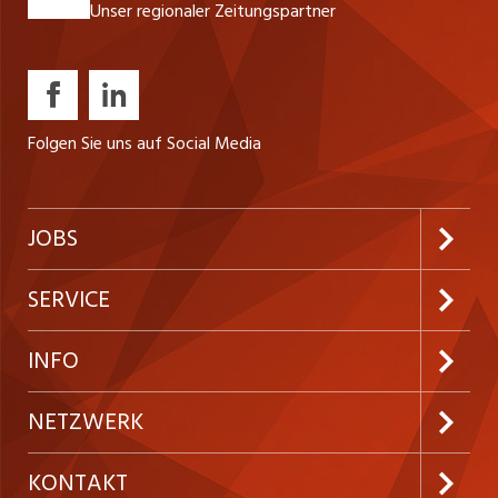
Unser regionaler Zeitungspartner
Folgen Sie uns auf Social Media
JOBS
Jobabo abonnieren
SERVICE
Neue Stellen
Kundenlogin
INFO
Festanstellungen
Inserieren
Preise und Leistungen
NETZWERK
Temporäre Jobs
Firmen
AGB
ostjob.ch
KONTAKT