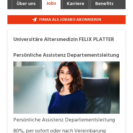
Jobs
Über uns
Karriere
Benefits
Industrie, Maschinenbau, Anlagenbau,
Produktion
FIRMA ALS JOBABO ABONNIEREN
Informatik, Telekommunikation
Kaufm. Berufe, Kundendienst, Verwaltung
Universitäre Altersmedizin FELIX PLATTER
Körperpflege, Wellness
Persönliche Assistenz Departementsleitung
Marketing, Kommunikation, Medien, Druck
Mechanik, Elektronik, Optik, Textil (Fertigung)
Medizin, Gesundheitswesen, Pflege
Verkauf, Handel, Kundenberatung,
Aussendienst
Sicherheit, Rettung, Polizei, Zoll
Persönliche Assistenz Departementsleitung
80%, per sofort oder nach Vereinbarung