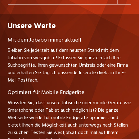
Freelance Jobs
Personalvermittler
Datenschutzerklärung
nicejob.de
Russmedia Digital GmbH
Praktika
Bewerber-Cockpit
westjob.at
Impressum
Unsere Werte
jobzüri.ch
Gutenbergstrasse 1
Lehrstellen
Ratgeber
A-6858 Schwarzach
jobmittelland.ch
Mit dem Jobabo immer aktuell
Ferienjobs
Stefan Spötl
Bleiben Sie jederzeit auf dem neusten Stand mit dem
jobbern.ch
Tel. +43 664 39 47 47 7
Jobabo von westjob.at! Erfassen Sie ganz einfach Ihre
Führungspositionen
Leiter westjob.at
Suchbegriffe, Ihren gewünschten Umkreis oder eine Firma
jobbasel.ch
und erhalten Sie täglich passende Inserate direkt in Ihr E-
Andrea Graf
Management / Kader-Jobs
Mail Postfach.
Tel. +43 664 20 30 02 1
zentraljob.ch
Verkauf und Beratung
Optimiert für Mobile Endgeräte
myjob.ch
Wussten Sie, dass unsere Jobsuche über mobile Geräte wie
Smartphone oder Tablet auch möglich ist? Die ganze
schaffu.ch (VS)
Webseite wurde für mobile Endgeräte optimiert und
bietet Ihnen die Möglichkeit auch unterwegs nach Stellen
ajourjob.ch
zu suchen! Testen Sie westjob.at doch mal auf Ihrem