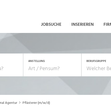
JOBSUCHE
INSERIEREN
FIR
ANSTELLUNG
BERUFSGRUPPE
Bildung, Kunst, Design
10-100%
Pensum
POSITION
au, Handwerk, Elektro
Berufe, Sport
Temporär (befristet)
Führung
Einkauf, Logistik, Tra
onal Agentur
Pflästerer (m/w/d)
onsulting, Human Resources
Verkehr