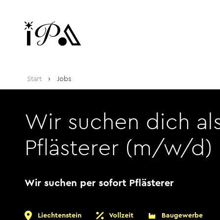
Praktikum
Manage
nanzen, Controlling, Treuhand,
Gartenbau, Landwirts
echt
Forstwirtschaft
Ferienjob
mmobilien, Facility Management,
Industrie, Maschinenb
einigung
Anlagenbau, Produkti
aufm. Berufe, Kundendienst,
Körperpflege, Wellne
erwaltung
chanik, Elektronik, Optik, Textil
Medizin, Gesundheit
ertigung)
Pflege
cherheit, Rettung, Polizei, Zoll