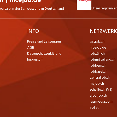
ch
nicejob.de
Unser regionaler
portale in der Schweiz und in Deutschland
INFO
NETZWER
Preise und Leistungen
ostjob.ch
AGB
nicejob.de
Datenschutzerklärung
jobzüri.ch
Impressum
jobmittelland.ch
jobbern.ch
jobbasel.ch
zentraljob.ch
myjob.ch
schaffu.ch (VS)
ajourjob.ch
russmedia.com
vol.at