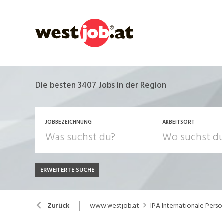
Die besten 3407 Jobs in der Region.
JOBBEZEICHNUNG
ARBEITSORT
ERWEITERTE SUCHE
JOB-TYP
Bank, Versicherung
B
Festanstellung
www.westjob.at
IPA Internationale Pers
Zurück
Chemie, Pharma, Biotechnologie
C