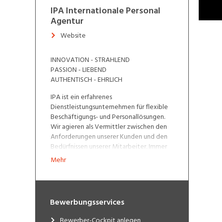
IPA Internationale Personal
Agentur
Website
INNOVATION - STRAHLEND
PASSION - LIEBEND
AUTHENTISCH - EHRLICH
IPA ist ein erfahrenes
Dienstleistungsunternehmen für flexible
Beschäftigungs- und Personallösungen.
Wir agieren als Vermittler zwischen den
Anforderungen unserer Kunden und den
Bedürfnissen unserer Mitarbeiter. Immer
am Puls der Zeit, arbeiten wir seit 2005
Mehr
mit Leidenschaft an massgeschneiderten
Lösungen für Ihren persönlichen Nutzen.
Dabei setzen wir auf traditionelle Werte
wie Fairness, Fleiss und gegenseitige
Bewerbungsservices
Wertschätzung.
Bewerber-Cockpit anlegen