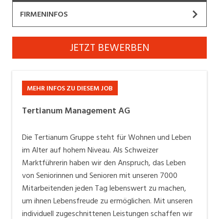
Industrie, Maschinenbau, Anlagenbau,
FIRMENINFOS
Produktion
Tertianum Management AG
Informatik, Telekommunikation
JETZT BEWERBEN
Website
Kaufm. Berufe, Kundendienst, Verwaltung
Unsere Vision
Körperpflege, Wellness
MEHR INFOS ZU DIESEM JOB
Wir bereichern das Leben der Menschen, indem wir
Marketing, Kommunikation, Medien, Druck
Lebensqualität aus Leidenschaft bieten.
Tertianum Management AG
Mechanik, Elektronik, Optik, Textil (Fertigung)
Arbeiten bei Tertianum: Mehr als ein Job
Die Tertianum Gruppe steht für Wohnen und Leben
Medizin, Gesundheitswesen, Pflege
Wo Lebensfreude zum Beruf wird
im Alter auf hohem Niveau. Als Schweizer
Willkommen bei Tertianum Wir bieten dir spannende
Verkauf, Handel, Kundenberatung,
Marktführerin haben wir den Anspruch, das Leben
Aussendienst
Perspektiven in den verschiedensten Berufsgruppen.
von Seniorinnen und Senioren mit unseren 7000
Bei uns findest du sinnstiftende Tätigkeiten,
Mitarbeitenden jeden Tag lebenswert zu machen,
Sicherheit, Rettung, Polizei, Zoll
umfangreiche Weiterbildungsmöglichkeiten und ein
um ihnen Lebensfreude zu ermöglichen. Mit unseren
Team, dass sich durch Fürsorglichkeit und Respekt
individuell zugeschnittenen Leistungen schaffen wir