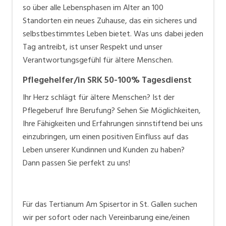
auszeichnet.
so über alle Lebensphasen im Alter an 100
Standorten ein neues Zuhause, das ein sicheres und
Berufslehre bei Tertianum
selbstbestimmtes Leben bietet. Was uns dabei jeden
Entdecke deinen Traumjob bei Tertianum: Über 200
Tag antreibt, ist unser Respekt und unser
Lehrstellen in 16 verschiedenen Berufen in der ganzen
Verantwortungsgefühl für ältere Menschen.
Schweiz warten auf dich. Unsere engagierten
Pflegehelfer/in SRK 50-100% Tagesdienst
Berufsbildnerinnen und Berufsbildner begleiten dich
während deiner Ausbildung und stellen sicher, dass
Ihr Herz schlägt für ältere Menschen? Ist der
unsere hohen gruppenweiten Ausbildungsstandards
Pflegeberuf Ihre Berufung? Sehen Sie Möglichkeiten,
eingehalten werden. Möchtest du während deiner
Ihre Fähigkeiten und Erfahrungen sinnstiftend bei uns
Lehre die Berufsmaturität erlangen? Bei uns ist das
einzubringen, um einen positiven Einfluss auf das
möglich! Starte jetzt deine Lehre bei Tertianum und
Leben unserer Kundinnen und Kunden zu haben?
lege den Grundstein für deine berufliche Zukunft.
Dann passen Sie perfekt zu uns!
Unser Jobportal:
jobs.tertianum.ch
Für das Tertianum Am Spisertor in St. Gallen suchen
Schnellbewerbungsfunktion
um sich in sechs
wir per sofort oder nach Vereinbarung eine/einen
einfachen Schritten zu bewerben und in unseren