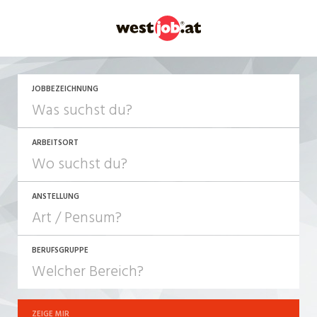
JETZT BEWERBEN
JOBBEZEICHNUNG
ARBEITSORT
ANSTELLUNG
BERUFSGRUPPE
JOB-TYP
10-100%
Festanstellung
ZEIGE MIR