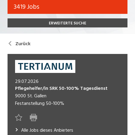
Bank, Versicherung
3419 Jobs
Temporär (befristet)
Bau, Handwerk, Elektro
ERWEITERTE SUCHE
Bildung, Kunst, Design, Soziale Berufe, Sport
Freelance
Chemie, Pharma, Biotechnologie
Praktikum
Zurück
Consulting, Human Resources
Lehrstelle
Einkauf, Logistik, Transport, Verkehr
Ferienjob
Engineering, Technik, Architektur
29.07.2026
POSITION
Finanzen, Controlling, Treuhand, Recht
Pflegehelfer/in SRK 50-100% Tagesdienst
9000
St. Gallen
Gartenbau, Landwirtschaft, Forstwirtschaft
Führungsposition
Festanstellung
50-100%
Gastronomie, Hotellerie, Tourismus,
Management / Kader
Lebensmittel
Immobilien, Facility Management, Reinigung
Alle Jobs dieses Anbieters