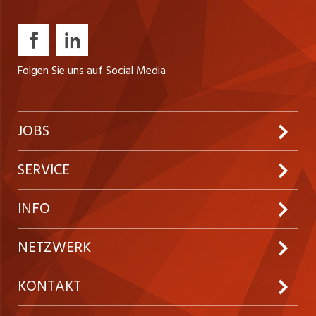
Folgen Sie uns auf Social Media
JOBS
Jobabo abonnieren
SERVICE
Neue Stellen
Kundenlogin
INFO
Festanstellungen
Inserieren
Preise und Leistungen
NETZWERK
Temporäre Jobs
Firmen
AGB
ostjob.ch
KONTAKT
Freelance Jobs
Personalvermittler
Datenschutzerklärung