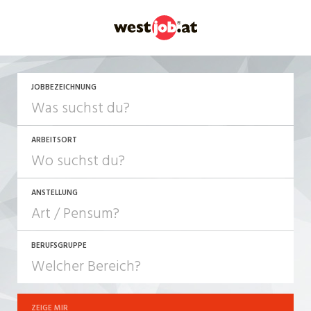
JETZT BEWERBEN
JOBBEZEICHNUNG
ARBEITSORT
ANSTELLUNG
BERUFSGRUPPE
JOB-TYP
10-100%
Festanstellung
ZEIGE MIR