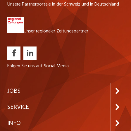
Unsere Partnerportale in der Schweiz und in Deutschland
Unser regionaler Zeitungspartner
Folgen Sie uns auf Social Media
JOBS
Jobabo abonnieren
SERVICE
Neue Stellen
Kundenlogin
INFO