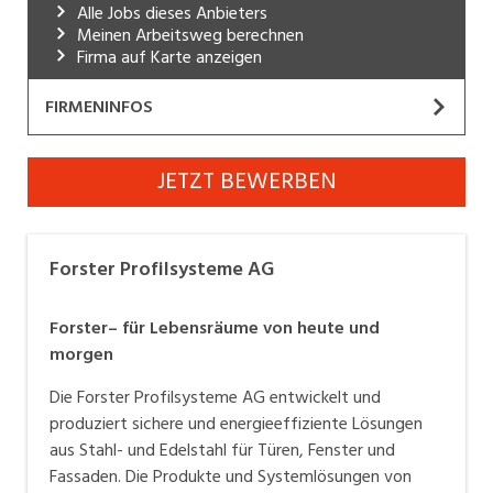
Alle Jobs dieses Anbieters
Industrie, Maschinenbau, Anlagenbau,
Meinen Arbeitsweg berechnen
Produktion
Firma auf Karte anzeigen
Informatik, Telekommunikation
FIRMENINFOS
Kaufm. Berufe, Kundendienst, Verwaltung
Forster Profilsysteme AG
JETZT BEWERBEN
Körperpflege, Wellness
Website
Marketing, Kommunikation, Medien, Druck
Forster– für Lebensräume von heute und morgen
Forster Profilsysteme AG
Mechanik, Elektronik, Optik, Textil (Fertigung)
Die Forster Profilsysteme AG entwickelt und
Medizin, Gesundheitswesen, Pflege
Forster– für Lebensräume von heute und
produziert sichere und energieeffiziente Lösungen aus
morgen
Verkauf, Handel, Kundenberatung,
Stahl- und Edelstahl für Türen, Fenster und Fassaden.
Aussendienst
Die Forster Profilsysteme AG entwickelt und
Die Produkte und Systemlösungen von Forster für die
produziert sichere und energieeffiziente Lösungen
Gebäudehülle sowie Innenanwendung entsprechen
Sicherheit, Rettung, Polizei, Zoll
aus Stahl- und Edelstahl für Türen, Fenster und
den höchsten Anforderungen und Standards.
Fassaden. Die Produkte und Systemlösungen von
Als global agierendes Schweizer Unternehmen ist