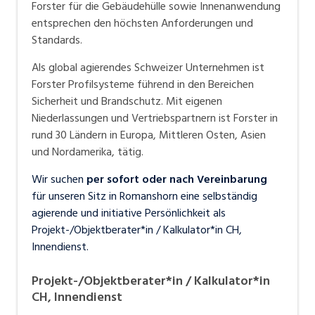
Forster für die Gebäudehülle sowie Innenanwendung
Forster Profilsysteme führend in den Bereichen
entsprechen den höchsten Anforderungen und
Sicherheit und Brandschutz. Mit eigenen
Standards.
Niederlassungen und Vertriebspartnern ist Forster in
Als global agierendes Schweizer Unternehmen ist
rund 30 Ländern in Europa, Mittleren Osten, Asien und
Forster Profilsysteme führend in den Bereichen
Nordamerika, tätig.
Sicherheit und Brandschutz. Mit eigenen
Niederlassungen und Vertriebspartnern ist Forster in
rund 30 Ländern in Europa, Mittleren Osten, Asien
und Nordamerika, tätig.
Wir suchen
per sofort oder nach Vereinbarung
für unseren Sitz in Romanshorn eine selbständig
agierende und initiative Persönlichkeit als
Projekt-/Objektberater*in / Kalkulator*in CH,
Innendienst.
Projekt-/Objektberater*in / Kalkulator*in
CH, Innendienst