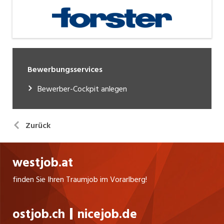
Bewerbungsservices
Bewerber-Cockpit anlegen
Zurück
westjob.at
finden Sie Ihren Traumjob im Vorarlberg!
ostjob.ch
nicejob.de