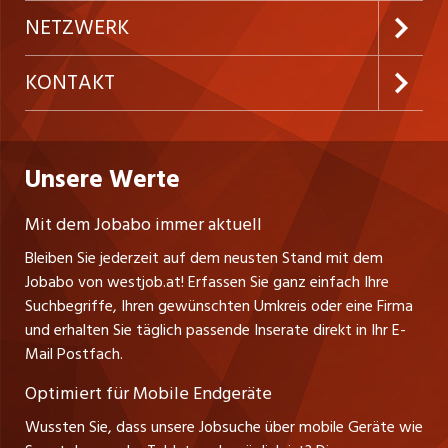
Festanstellungen
Inserieren
Preise und Leistungen
NETZWERK
Temporäre Jobs
Firmen
AGB
ostjob.ch
KONTAKT
Freelance Jobs
Personalvermittler
Datenschutzerklärung
nicejob.de
Russmedia Digital GmbH
Praktika
Bewerber-Cockpit
westjob.at
Impressum
Unsere Werte
jobzüri.ch
Gutenbergstrasse 1
Lehrstellen
Ratgeber
A-6858 Schwarzach
jobmittelland.ch
Mit dem Jobabo immer aktuell
Ferienjobs
Stefan Spötl
Bleiben Sie jederzeit auf dem neusten Stand mit dem
jobbern.ch
Tel. +43 664 39 47 47 7
Jobabo von westjob.at! Erfassen Sie ganz einfach Ihre
Führungspositionen
Leiter westjob.at
Suchbegriffe, Ihren gewünschten Umkreis oder eine Firma
jobbasel.ch
und erhalten Sie täglich passende Inserate direkt in Ihr E-
Andrea Graf
Management / Kader-Jobs
Mail Postfach.
Tel. +43 664 20 30 02 1
zentraljob.ch
Verkauf und Beratung
Optimiert für Mobile Endgeräte
myjob.ch
Wussten Sie, dass unsere Jobsuche über mobile Geräte wie