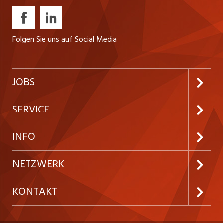
Folgen Sie uns auf Social Media
JOBS
Jobabo abonnieren
SERVICE
Neue Stellen
Kundenlogin
INFO
Festanstellungen
Inserieren
Preise und Leistungen
NETZWERK
Temporäre Jobs
Firmen
AGB
ostjob.ch
KONTAKT
Freelance Jobs
Personalvermittler
Datenschutzerklärung
nicejob.de
Russmedia Digital GmbH