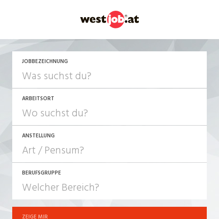
JETZT BEWERBEN
JOBBEZEICHNUNG
ARBEITSORT
ANSTELLUNG
BERUFSGRUPPE
JOB-TYP
10-100%
Festanstellung
ZEIGE MIR