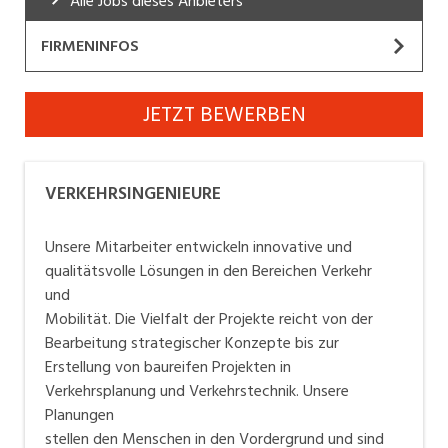
Alle Jobs dieses Anbieters
Industrie, Maschinenbau, Anlagenbau,
Produktion
FIRMENINFOS
Informatik, Telekommunikation
VERKEHRSINGENIEURE
JETZT BEWERBEN
Kaufm. Berufe, Kundendienst, Verwaltung
Website
Körperpflege, Wellness
Wir gestalten Mobilität von morgen.
VERKEHRSINGENIEURE
Marketing, Kommunikation, Medien, Druck
Unsere Mitarbeitenden entwickeln innovative und
Unsere Mitarbeiter entwickeln innovative und
Mechanik, Elektronik, Optik, Textil (Fertigung)
qualitativ hochwertige Lösungen in den Bereichen
qualitätsvolle Lösungen in den Bereichen Verkehr
Verkehr und Mobilität. Die Bandbreite unserer Projekte
Medizin, Gesundheitswesen, Pflege
und
reicht von strategischen Konzepten bis hin zu
Mobilität. Die Vielfalt der Projekte reicht von der
baureifen Verkehrsplanungs‑ und
Verkauf, Handel, Kundenberatung,
Bearbeitung strategischer Konzepte bis zur
Aussendienst
Verkehrstechnikprojekten. Bei all unseren Arbeiten
Erstellung von baureifen Projekten in
steht der Mensch im Mittelpunkt – unsere Planungen
Verkehrsplanung und Verkehrstechnik. Unsere
Sicherheit, Rettung, Polizei, Zoll
sind von Menschen für Menschen gemacht.
Planungen
stellen den Menschen in den Vordergrund und sind