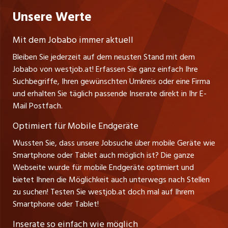
Praktika
Bewerber-Cockpit
westjob.at
Impressum
Unsere Werte
jobzüri.ch
Gutenbergstrasse 1
Lehrstellen
Ratgeber
A-6858 Schwarzach
jobmittelland.ch
Mit dem Jobabo immer aktuell
Ferienjobs
Stefan Spötl
Bleiben Sie jederzeit auf dem neusten Stand mit dem
jobbern.ch
Tel. +43 664 39 47 47 7
Jobabo von westjob.at! Erfassen Sie ganz einfach Ihre
Führungspositionen
Leiter westjob.at
Suchbegriffe, Ihren gewünschten Umkreis oder eine Firma
jobbasel.ch
und erhalten Sie täglich passende Inserate direkt in Ihr E-
Andrea Graf
Management / Kader-Jobs
Mail Postfach.
Tel. +43 664 20 30 02 1
zentraljob.ch
Verkauf und Beratung
Optimiert für Mobile Endgeräte
myjob.ch
Wussten Sie, dass unsere Jobsuche über mobile Geräte wie
Smartphone oder Tablet auch möglich ist? Die ganze
schaffu.ch (VS)
Webseite wurde für mobile Endgeräte optimiert und
bietet Ihnen die Möglichkeit auch unterwegs nach Stellen
ajourjob.ch
zu suchen! Testen Sie westjob.at doch mal auf Ihrem
Smartphone oder Tablet!
russmedia.com
Inserate so einfach wie möglich