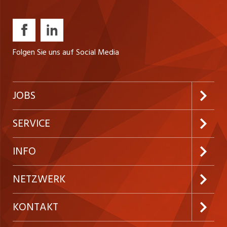
Folgen Sie uns auf Social Media
JOBS
Jobabo abonnieren
SERVICE
Neue Stellen
Kundenlogin
INFO
Festanstellungen
Inserieren
Preise und Leistungen
NETZWERK
Temporäre Jobs
Firmen
AGB
ostjob.ch
KONTAKT
Freelance Jobs
Personalvermittler
Datenschutzerklärung