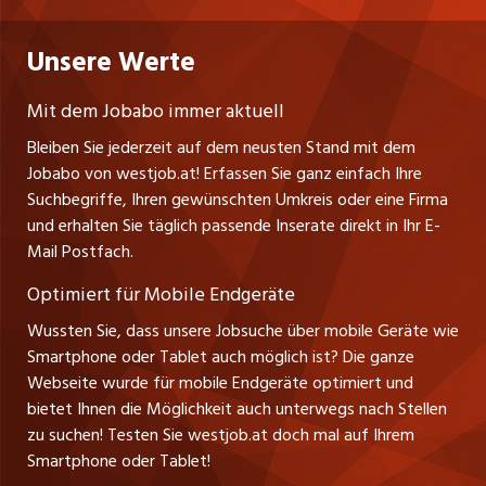
nicejob.de
Russmedia Digital GmbH
Praktika
Bewerber-Cockpit
westjob.at
Impressum
Unsere Werte
jobzüri.ch
Gutenbergstrasse 1
Lehrstellen
Ratgeber
A-6858 Schwarzach
jobmittelland.ch
Mit dem Jobabo immer aktuell
Ferienjobs
Stefan Spötl
Bleiben Sie jederzeit auf dem neusten Stand mit dem
jobbern.ch
Tel. +43 664 39 47 47 7
Jobabo von westjob.at! Erfassen Sie ganz einfach Ihre
Führungspositionen
Leiter westjob.at
Suchbegriffe, Ihren gewünschten Umkreis oder eine Firma
jobbasel.ch
und erhalten Sie täglich passende Inserate direkt in Ihr E-
Andrea Graf
Management / Kader-Jobs
Mail Postfach.
Tel. +43 664 20 30 02 1
zentraljob.ch
Verkauf und Beratung
Optimiert für Mobile Endgeräte
myjob.ch
Wussten Sie, dass unsere Jobsuche über mobile Geräte wie
Smartphone oder Tablet auch möglich ist? Die ganze
schaffu.ch (VS)
Webseite wurde für mobile Endgeräte optimiert und
bietet Ihnen die Möglichkeit auch unterwegs nach Stellen
ajourjob.ch
zu suchen! Testen Sie westjob.at doch mal auf Ihrem
Smartphone oder Tablet!
russmedia.com