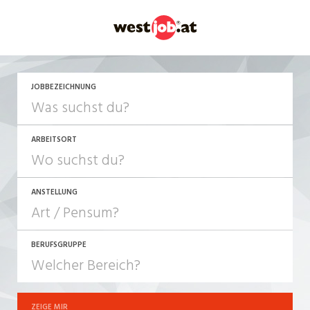
JETZT BEWERBEN
JOBBEZEICHNUNG
ARBEITSORT
ANSTELLUNG
BERUFSGRUPPE
JOB-TYP
10-100%
Festanstellung
ZEIGE MIR