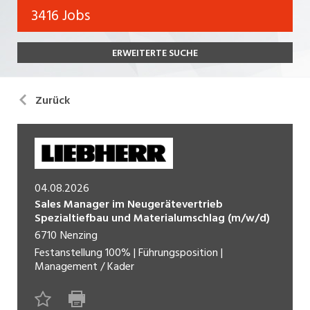
Bank, Versicherung
3416 Jobs
Temporär (befristet)
Bau, Handwerk, Elektro
ERWEITERTE SUCHE
Bildung, Kunst, Design, Soziale Berufe, Sport
Freelance
Chemie, Pharma, Biotechnologie
Praktikum
Zurück
Consulting, Human Resources
Lehrstelle
Einkauf, Logistik, Transport, Verkehr
Ferienjob
Engineering, Technik, Architektur
04.08.2026
POSITION
Finanzen, Controlling, Treuhand, Recht
Sales Manager im Neugerätevertrieb
Spezialtiefbau und Materialumschlag (m/w/d)
Gartenbau, Landwirtschaft, Forstwirtschaft
Führungsposition
6710
Nenzing
Festanstellung
100%
|
Führungsposition
|
Gastronomie, Hotellerie, Tourismus,
Management / Kader
Management / Kader
Lebensmittel
Immobilien, Facility Management, Reinigung