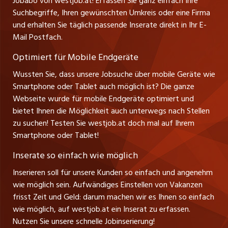
Jobabo von westjob.at! Erfassen Sie ganz einfach Ihre
Führungspositionen
Leiter westjob.at
Suchbegriffe, Ihren gewünschten Umkreis oder eine Firma
jobbasel.ch
und erhalten Sie täglich passende Inserate direkt in Ihr E-
Andrea Graf
Management / Kader-Jobs
Mail Postfach.
Tel. +43 664 20 30 02 1
zentraljob.ch
Verkauf und Beratung
Optimiert für Mobile Endgeräte
myjob.ch
Wussten Sie, dass unsere Jobsuche über mobile Geräte wie
Smartphone oder Tablet auch möglich ist? Die ganze
schaffu.ch (VS)
Webseite wurde für mobile Endgeräte optimiert und
bietet Ihnen die Möglichkeit auch unterwegs nach Stellen
ajourjob.ch
zu suchen! Testen Sie westjob.at doch mal auf Ihrem
Smartphone oder Tablet!
russmedia.com
Inserate so einfach wie möglich
vol.at
Inserieren soll für unsere Kunden so einfach und angenehm
wie möglich sein. Aufwändiges Einstellen von Vakanzen
frisst Zeit und Geld: darum machen wir es Ihnen so einfach
wie möglich, auf westjob.at ein Inserat zu erfassen.
Nutzen Sie unsere schnelle Jobinserierung!