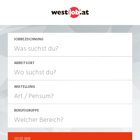
JETZT BEWERBEN
JOBBEZEICHNUNG
ARBEITSORT
ANSTELLUNG
BERUFSGRUPPE
JOB-TYP
10-100%
Festanstellung
ZEIGE MIR