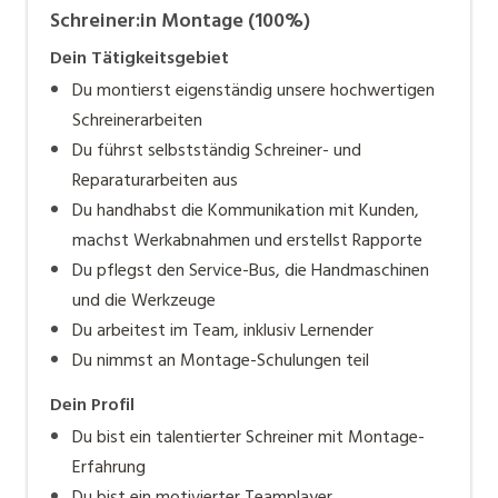
Schreiner:in Montage (100%)
von Holz. Fust setzt auf technologischen Fortschritt
bei gleichzeitiger Pflege des Handwerks.
Dein Tätigkeitsgebiet
Du montierst eigenständig unsere hochwertigen
Schreinerarbeiten
Du führst selbstständig Schreiner- und
Reparaturarbeiten aus
Du handhabst die Kommunikation mit Kunden,
machst Werkabnahmen und erstellst Rapporte
Du pflegst den Service-Bus, die Handmaschinen
und die Werkzeuge
Du arbeitest im Team, inklusiv Lernender
Du nimmst an Montage-Schulungen teil
Dein Profil
Du bist ein talentierter Schreiner mit Montage-
Erfahrung
Du bist ein motivierter Teamplayer