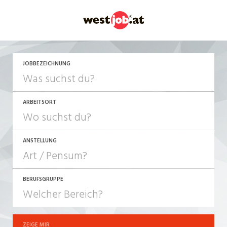
JETZT BEWERBEN
JOBBEZEICHNUNG
ARBEITSORT
ANSTELLUNG
BERUFSGRUPPE
JOB-TYP
10-100%
Festanstellung
ZEIGE MIR