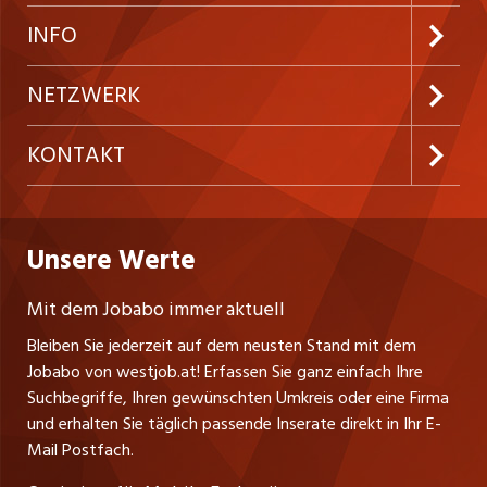
Neue Stellen
Kundenlogin
INFO
Festanstellungen
Inserieren
Preise und Leistungen
NETZWERK
Temporäre Jobs
Firmen
AGB
ostjob.ch
KONTAKT
Freelance Jobs
Personalvermittler
Datenschutzerklärung
nicejob.de
Russmedia Digital GmbH
Praktika
Bewerber-Cockpit
westjob.at
Impressum
Unsere Werte
jobzüri.ch
Gutenbergstrasse 1
Lehrstellen
Ratgeber
A-6858 Schwarzach
jobmittelland.ch
Mit dem Jobabo immer aktuell
Ferienjobs
Stefan Spötl
Bleiben Sie jederzeit auf dem neusten Stand mit dem
jobbern.ch
Tel. +43 664 39 47 47 7
Jobabo von westjob.at! Erfassen Sie ganz einfach Ihre
Führungspositionen
Leiter westjob.at
Suchbegriffe, Ihren gewünschten Umkreis oder eine Firma
jobbasel.ch
und erhalten Sie täglich passende Inserate direkt in Ihr E-
Andrea Graf
Management / Kader-Jobs
Mail Postfach.
Tel. +43 664 20 30 02 1
zentraljob.ch
Verkauf und Beratung