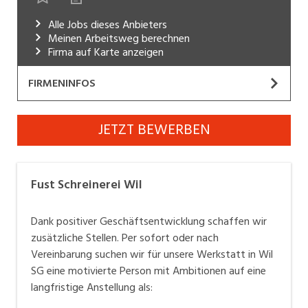
Industrie, Maschinenbau, Anlagenbau,
Alle Jobs dieses Anbieters
Produktion
Meinen Arbeitsweg berechnen
Firma auf Karte anzeigen
Informatik, Telekommunikation
FIRMENINFOS
Kaufm. Berufe, Kundendienst, Verwaltung
Körperpflege, Wellness
Fust Schreinerei Wil
JETZT BEWERBEN
Website
Marketing, Kommunikation, Medien, Druck
Mechanik, Elektronik, Optik, Textil (Fertigung)
Die Wiler Schreinerei Fust besteht seit 1997. Rund 80
Fust Schreinerei Wil
qualifizierte Planende, Schreiner und Lernende
Medizin, Gesundheitswesen, Pflege
gestalten und fertigen hochwertige Küchen, Design-
Dank positiver Geschäftsentwicklung schaffen wir
Verkauf, Handel, Kundenberatung,
Möbel, Schrank-Systeme sowie weitere
zusätzliche Stellen. Per sofort oder nach
Aussendienst
Schreinerlösungen. Fust betreibt zwei zusätzliche
Vereinbarung suchen wir für unsere Werkstatt in Wil
Geschäftsfelder mit eigenen Brands: Seit 2016 Ecoleo,
Sicherheit, Rettung, Polizei, Zoll
SG eine motivierte Person mit Ambitionen auf eine
den führenden Schweizer Online-Schreiner und seit
langfristige Anstellung als:
2023 Woodcoat, die Pioniere im Pulverbeschichten