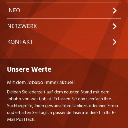
Neue Stellen
Kundenlogin
INFO
Festanstellungen
Inserieren
Preise und Leistungen
NETZWERK
Temporäre Jobs
Firmen
AGB
ostjob.ch
KONTAKT
Freelance Jobs
Personalvermittler
Datenschutzerklärung
nicejob.de
Russmedia Digital GmbH
Praktika
Bewerber-Cockpit
westjob.at
Impressum
Unsere Werte
jobzüri.ch
Gutenbergstrasse 1
Lehrstellen
Ratgeber
A-6858 Schwarzach
jobmittelland.ch
Mit dem Jobabo immer aktuell
Ferienjobs
Stefan Spötl
Bleiben Sie jederzeit auf dem neusten Stand mit dem
jobbern.ch
Tel. +43 664 39 47 47 7
Jobabo von westjob.at! Erfassen Sie ganz einfach Ihre
Führungspositionen
Leiter westjob.at
Suchbegriffe, Ihren gewünschten Umkreis oder eine Firma
jobbasel.ch
und erhalten Sie täglich passende Inserate direkt in Ihr E-
Andrea Graf
Management / Kader-Jobs
Mail Postfach.
Tel. +43 664 20 30 02 1
zentraljob.ch
Verkauf und Beratung