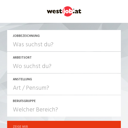
JETZT BEWERBEN
JOBBEZEICHNUNG
ARBEITSORT
ANSTELLUNG
BERUFSGRUPPE
JOB-TYP
10-100%
Festanstellung
ZEIGE MIR