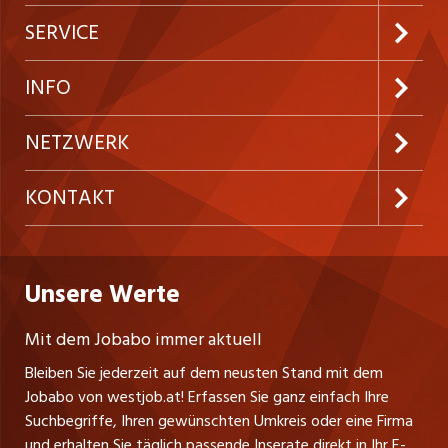
Jobabo abonnieren
SERVICE
Neue Stellen
Kundenlogin
INFO
Festanstellungen
Inserieren
Preise und Leistungen
NETZWERK
Temporäre Jobs
Firmen
AGB
ostjob.ch
KONTAKT
Freelance Jobs
Personalvermittler
Datenschutzerklärung
nicejob.de
Russmedia Digital GmbH
Praktika
Bewerber-Cockpit
westjob.at
Impressum
Unsere Werte
jobzüri.ch
Gutenbergstrasse 1
Lehrstellen
Ratgeber
A-6858 Schwarzach
jobmittelland.ch
Mit dem Jobabo immer aktuell
Ferienjobs
Stefan Spötl
Bleiben Sie jederzeit auf dem neusten Stand mit dem
jobbern.ch
Tel. +43 664 39 47 47 7
Jobabo von westjob.at! Erfassen Sie ganz einfach Ihre
Führungspositionen
Leiter westjob.at
Suchbegriffe, Ihren gewünschten Umkreis oder eine Firma
jobbasel.ch
und erhalten Sie täglich passende Inserate direkt in Ihr E-
Andrea Graf