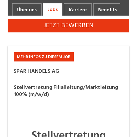
Industrie, Maschinenbau, Anlagenbau,
Jobs
Über uns
Karriere
Benefits
Fot
Produktion
JETZT BEWERBEN
Informatik, Telekommunikation
Kaufm. Berufe, Kundendienst, Verwaltung
Körperpflege, Wellness
MEHR INFOS ZU DIESEM JOB
Marketing, Kommunikation, Medien, Druck
SPAR HANDELS AG
Mechanik, Elektronik, Optik, Textil (Fertigung)
Stellvertretung Filialleitung/Marktleitung
Medizin, Gesundheitswesen, Pflege
100% (m/w/d)
Verkauf, Handel, Kundenberatung,
Aussendienst
Sicherheit, Rettung, Polizei, Zoll
Stellvertretung