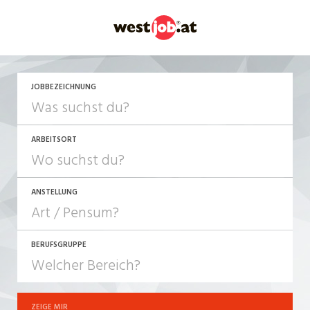
JETZT BEWERBEN
JOBBEZEICHNUNG
ARBEITSORT
ANSTELLUNG
BERUFSGRUPPE
JOB-TYP
10-100%
Festanstellung
ZEIGE MIR