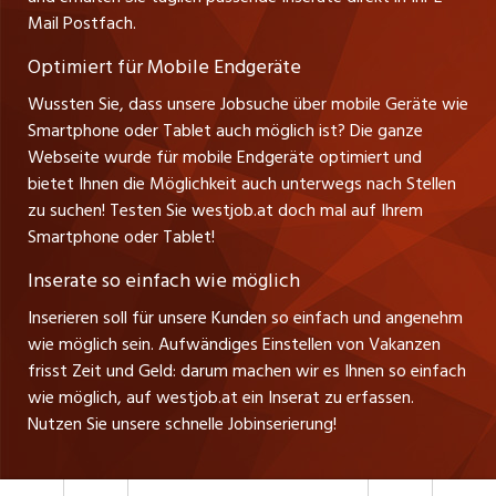
Management / Kader-Jobs
Mail Postfach.
Tel. +43 664 20 30 02 1
zentraljob.ch
Verkauf und Beratung
Optimiert für Mobile Endgeräte
myjob.ch
Wussten Sie, dass unsere Jobsuche über mobile Geräte wie
Smartphone oder Tablet auch möglich ist? Die ganze
schaffu.ch (VS)
Webseite wurde für mobile Endgeräte optimiert und
bietet Ihnen die Möglichkeit auch unterwegs nach Stellen
ajourjob.ch
zu suchen! Testen Sie westjob.at doch mal auf Ihrem
Smartphone oder Tablet!
russmedia.com
Inserate so einfach wie möglich
vol.at
Inserieren soll für unsere Kunden so einfach und angenehm
wie möglich sein. Aufwändiges Einstellen von Vakanzen
frisst Zeit und Geld: darum machen wir es Ihnen so einfach
wie möglich, auf westjob.at ein Inserat zu erfassen.
Nutzen Sie unsere schnelle Jobinserierung!