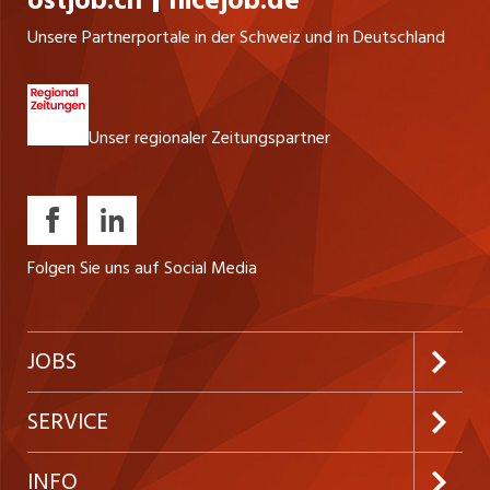
ostjob.ch
nicejob.de
Unsere Partnerportale in der Schweiz und in Deutschland
Unser regionaler Zeitungspartner
Folgen Sie uns auf Social Media
JOBS
Jobabo abonnieren
SERVICE
Neue Stellen
Kundenlogin
INFO