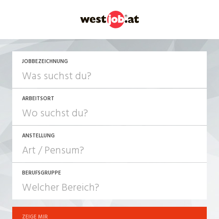
JETZT BEWERBEN
JOBBEZEICHNUNG
ARBEITSORT
ANSTELLUNG
BERUFSGRUPPE
JOB-TYP
10-100%
Festanstellung
ZEIGE MIR