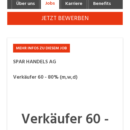
Jobs
Über uns
Karriere
Benefits
Fot
Industrie, Maschinenbau, Anlagenbau,
Produktion
JETZT BEWERBEN
Informatik, Telekommunikation
Kaufm. Berufe, Kundendienst, Verwaltung
Körperpflege, Wellness
MEHR INFOS ZU DIESEM JOB
Marketing, Kommunikation, Medien, Druck
SPAR HANDELS AG
Mechanik, Elektronik, Optik, Textil (Fertigung)
Verkäufer 60 - 80% (m,w,d)
Medizin, Gesundheitswesen, Pflege
Verkauf, Handel, Kundenberatung,
Aussendienst
Verkäufer 60 -
Sicherheit, Rettung, Polizei, Zoll