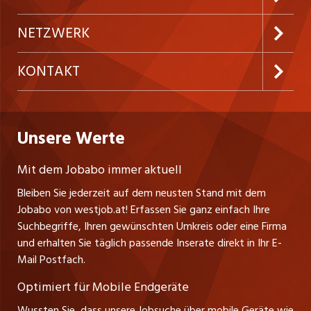
Festanstellungen
Inserieren
Preise und Leistungen
NETZWERK
Temporäre Jobs
Firmen
AGB
ostjob.ch
KONTAKT
Freelance Jobs
Personalvermittler
Datenschutzerklärung
nicejob.de
Russmedia Digital GmbH
Praktika
Bewerber-Cockpit
westjob.at
Impressum
Unsere Werte
jobzüri.ch
Gutenbergstrasse 1
Lehrstellen
Ratgeber
A-6858 Schwarzach
jobmittelland.ch
Mit dem Jobabo immer aktuell
Ferienjobs
Stefan Spötl
Bleiben Sie jederzeit auf dem neusten Stand mit dem
jobbern.ch
Tel. +43 664 39 47 47 7
Jobabo von westjob.at! Erfassen Sie ganz einfach Ihre
Führungspositionen
Leiter westjob.at
Suchbegriffe, Ihren gewünschten Umkreis oder eine Firma
jobbasel.ch
und erhalten Sie täglich passende Inserate direkt in Ihr E-
Andrea Graf
Management / Kader-Jobs
Mail Postfach.
Tel. +43 664 20 30 02 1
zentraljob.ch
Verkauf und Beratung
Optimiert für Mobile Endgeräte
myjob.ch
Wussten Sie, dass unsere Jobsuche über mobile Geräte wie