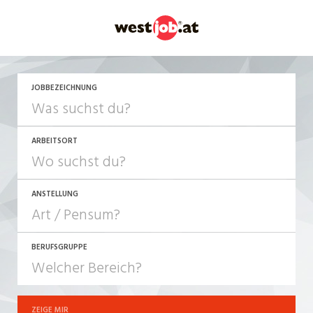
JETZT BEWERBEN
JOBBEZEICHNUNG
ARBEITSORT
ANSTELLUNG
BERUFSGRUPPE
JOB-TYP
10-100%
Festanstellung
ZEIGE MIR