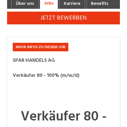
Jobs
Über uns
Karriere
Benefits
Fot
Industrie, Maschinenbau, Anlagenbau,
Produktion
JETZT BEWERBEN
Informatik, Telekommunikation
Kaufm. Berufe, Kundendienst, Verwaltung
Körperpflege, Wellness
MEHR INFOS ZU DIESEM JOB
Marketing, Kommunikation, Medien, Druck
SPAR HANDELS AG
Mechanik, Elektronik, Optik, Textil (Fertigung)
Verkäufer 80 - 100% (m/w/d)
Medizin, Gesundheitswesen, Pflege
Verkauf, Handel, Kundenberatung,
Aussendienst
Verkäufer 80 -
Sicherheit, Rettung, Polizei, Zoll