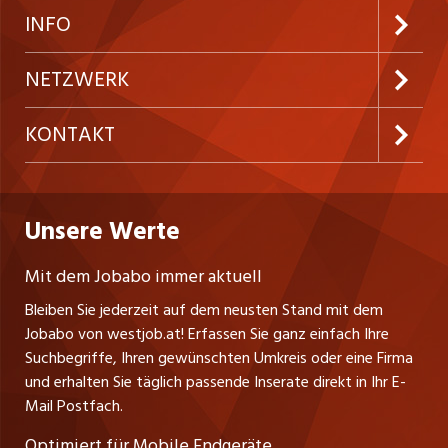
Neue Stellen
Kundenlogin
INFO
Festanstellungen
Inserieren
Preise und Leistungen
NETZWERK
Temporäre Jobs
Firmen
AGB
ostjob.ch
KONTAKT
Freelance Jobs
Personalvermittler
Datenschutzerklärung
nicejob.de
Russmedia Digital GmbH
Praktika
Bewerber-Cockpit
westjob.at
Impressum
Unsere Werte
jobzüri.ch
Gutenbergstrasse 1
Lehrstellen
Ratgeber
A-6858 Schwarzach
jobmittelland.ch
Mit dem Jobabo immer aktuell
Ferienjobs
Stefan Spötl
Bleiben Sie jederzeit auf dem neusten Stand mit dem
jobbern.ch
Tel. +43 664 39 47 47 7
Jobabo von westjob.at! Erfassen Sie ganz einfach Ihre
Führungspositionen
Leiter westjob.at
Suchbegriffe, Ihren gewünschten Umkreis oder eine Firma
jobbasel.ch
und erhalten Sie täglich passende Inserate direkt in Ihr E-
Andrea Graf
Management / Kader-Jobs
Mail Postfach.
Tel. +43 664 20 30 02 1
zentraljob.ch
Verkauf und Beratung
Optimiert für Mobile Endgeräte