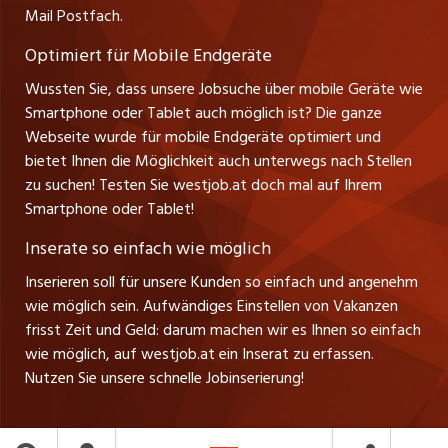
Mail Postfach.
Tel. +43 664 20 30 02 1
zentraljob.ch
Verkauf und Beratung
Optimiert für Mobile Endgeräte
myjob.ch
Wussten Sie, dass unsere Jobsuche über mobile Geräte wie
Smartphone oder Tablet auch möglich ist? Die ganze
schaffu.ch (VS)
Webseite wurde für mobile Endgeräte optimiert und
bietet Ihnen die Möglichkeit auch unterwegs nach Stellen
ajourjob.ch
zu suchen! Testen Sie westjob.at doch mal auf Ihrem
Smartphone oder Tablet!
russmedia.com
Inserate so einfach wie möglich
vol.at
Inserieren soll für unsere Kunden so einfach und angenehm
wie möglich sein. Aufwändiges Einstellen von Vakanzen
frisst Zeit und Geld: darum machen wir es Ihnen so einfach
wie möglich, auf westjob.at ein Inserat zu erfassen.
Nutzen Sie unsere schnelle Jobinserierung!