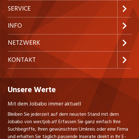
Jobabo abonnieren
SERVICE
Neue Stellen
Kundenlogin
INFO
Festanstellungen
Inserieren
Preise und Leistungen
NETZWERK
Temporäre Jobs
Firmen
AGB
ostjob.ch
KONTAKT
Freelance Jobs
Personalvermittler
Datenschutzerklärung
nicejob.de
Russmedia Digital GmbH
Praktika
Bewerber-Cockpit
westjob.at
Impressum
Unsere Werte
jobzüri.ch
Gutenbergstrasse 1
Lehrstellen
Ratgeber
A-6858 Schwarzach
jobmittelland.ch
Mit dem Jobabo immer aktuell
Ferienjobs
Stefan Spötl
Bleiben Sie jederzeit auf dem neusten Stand mit dem
jobbern.ch
Tel. +43 664 39 47 47 7
Jobabo von westjob.at! Erfassen Sie ganz einfach Ihre
Führungspositionen
Leiter westjob.at
Suchbegriffe, Ihren gewünschten Umkreis oder eine Firma
jobbasel.ch
und erhalten Sie täglich passende Inserate direkt in Ihr E-
Andrea Graf
Management / Kader-Jobs