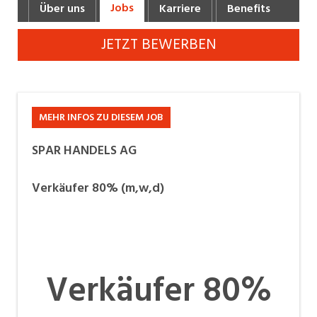
Jobs
Über uns
Karriere
Benefits
Fot
Industrie, Maschinenbau, Anlagenbau,
Produktion
JETZT BEWERBEN
Informatik, Telekommunikation
Kaufm. Berufe, Kundendienst, Verwaltung
Körperpflege, Wellness
MEHR INFOS ZU DIESEM JOB
Marketing, Kommunikation, Medien, Druck
SPAR HANDELS AG
Mechanik, Elektronik, Optik, Textil (Fertigung)
Verkäufer 80% (m,w,d)
Medizin, Gesundheitswesen, Pflege
Verkauf, Handel, Kundenberatung,
Aussendienst
Verkäufer 80%
Sicherheit, Rettung, Polizei, Zoll