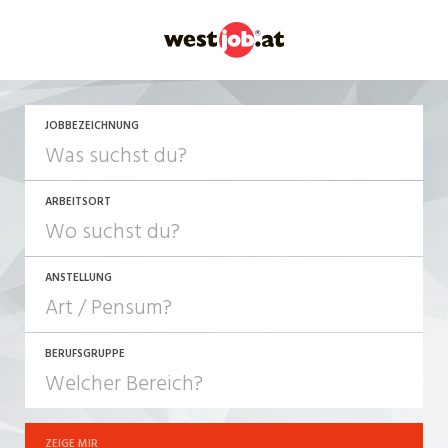
JETZT BEWERBEN
JOBBEZEICHNUNG
ARBEITSORT
ANSTELLUNG
BERUFSGRUPPE
JOB-TYP
10-100%
Festanstellung
ZEIGE MIR