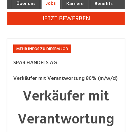
Jobs
Über uns
Karriere
Benefits
Fot
Industrie, Maschinenbau, Anlagenbau,
Produktion
JETZT BEWERBEN
Informatik, Telekommunikation
Kaufm. Berufe, Kundendienst, Verwaltung
Körperpflege, Wellness
MEHR INFOS ZU DIESEM JOB
Marketing, Kommunikation, Medien, Druck
SPAR HANDELS AG
Mechanik, Elektronik, Optik, Textil (Fertigung)
Verkäufer mit Verantwortung 80% (m/w/d)
Medizin, Gesundheitswesen, Pflege
Verkäufer mit
Verkauf, Handel, Kundenberatung,
Aussendienst
Verantwortung
Sicherheit, Rettung, Polizei, Zoll