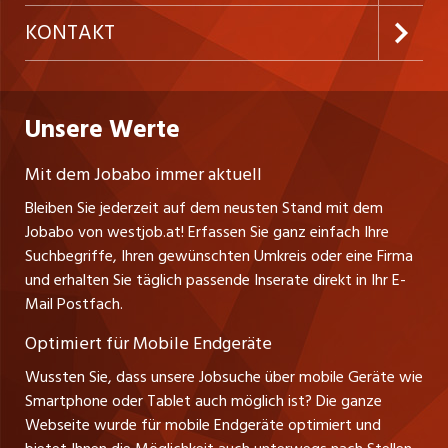
Temporäre Jobs
Firmen
AGB
ostjob.ch
KONTAKT
Freelance Jobs
Personalvermittler
Datenschutzerklärung
nicejob.de
Russmedia Digital GmbH
Praktika
Bewerber-Cockpit
westjob.at
Impressum
Unsere Werte
jobzüri.ch
Gutenbergstrasse 1
Lehrstellen
Ratgeber
A-6858 Schwarzach
jobmittelland.ch
Mit dem Jobabo immer aktuell
Ferienjobs
Stefan Spötl
Bleiben Sie jederzeit auf dem neusten Stand mit dem
jobbern.ch
Tel. +43 664 39 47 47 7
Jobabo von westjob.at! Erfassen Sie ganz einfach Ihre
Führungspositionen
Leiter westjob.at
Suchbegriffe, Ihren gewünschten Umkreis oder eine Firma
jobbasel.ch
und erhalten Sie täglich passende Inserate direkt in Ihr E-
Andrea Graf
Management / Kader-Jobs
Mail Postfach.
Tel. +43 664 20 30 02 1
zentraljob.ch
Verkauf und Beratung
Optimiert für Mobile Endgeräte
myjob.ch
Wussten Sie, dass unsere Jobsuche über mobile Geräte wie
Smartphone oder Tablet auch möglich ist? Die ganze
schaffu.ch (VS)
Webseite wurde für mobile Endgeräte optimiert und