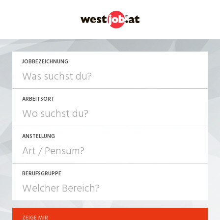
JETZT BEWERBEN
JOBBEZEICHNUNG
ARBEITSORT
ANSTELLUNG
BERUFSGRUPPE
JOB-TYP
10-100%
Festanstellung
ZEIGE MIR