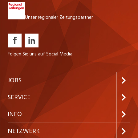
Unser regionaler Zeitungspartner
Folgen Sie uns auf Social Media
JOBS
Jobabo abonnieren
SERVICE
Neue Stellen
Kundenlogin
INFO
Festanstellungen
Inserieren
Preise und Leistungen
NETZWERK