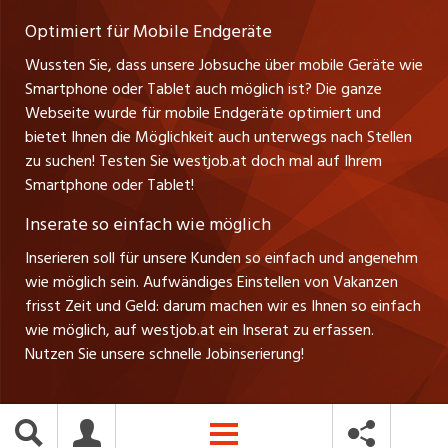
Verkauf und Beratung
Optimiert für Mobile Endgeräte
myjob.ch
Wussten Sie, dass unsere Jobsuche über mobile Geräte wie
Smartphone oder Tablet auch möglich ist? Die ganze
schaffu.ch (VS)
Webseite wurde für mobile Endgeräte optimiert und
bietet Ihnen die Möglichkeit auch unterwegs nach Stellen
ajourjob.ch
zu suchen! Testen Sie westjob.at doch mal auf Ihrem
Smartphone oder Tablet!
russmedia.com
Inserate so einfach wie möglich
vol.at
Inserieren soll für unsere Kunden so einfach und angenehm
wie möglich sein. Aufwändiges Einstellen von Vakanzen
frisst Zeit und Geld: darum machen wir es Ihnen so einfach
wie möglich, auf westjob.at ein Inserat zu erfassen.
Nutzen Sie unsere schnelle Jobinserierung!