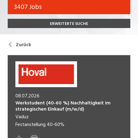
Bank, Versicherung
3407 Jobs
Temporär (befristet)
Bau, Handwerk, Elektro
ERWEITERTE SUCHE
Bildung, Kunst, Design, Soziale Berufe, Sport
Freelance
Chemie, Pharma, Biotechnologie
Praktikum
Zurück
Consulting, Human Resources
Lehrstelle
Einkauf, Logistik, Transport, Verkehr
Ferienjob
Engineering, Technik, Architektur
POSITION
Finanzen, Controlling, Treuhand, Recht
08.07.2026
Gartenbau, Landwirtschaft, Forstwirtschaft
Werkstudent (40-60 %) Nachhaltigkeit im
Führungsposition
strategischen Einkauf (m/w/d)
Gastronomie, Hotellerie, Tourismus,
Vaduz
Management / Kader
Lebensmittel
Festanstellung
40-60%
Immobilien, Facility Management, Reinigung