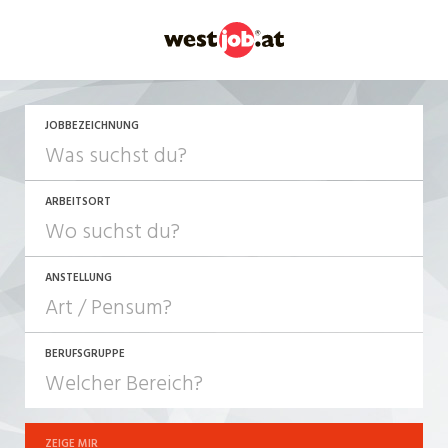
JETZT BEWERBEN
JOBBEZEICHNUNG
ARBEITSORT
ANSTELLUNG
BERUFSGRUPPE
JOB-TYP
10-100%
Festanstellung
ZEIGE MIR