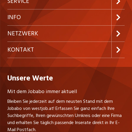
SERVICE
Neue Stellen
Kundenlogin
INFO
Festanstellungen
Inserieren
Preise und Leistungen
NETZWERK
Temporäre Jobs
Firmen
AGB
ostjob.ch
KONTAKT
Freelance Jobs
Personalvermittler
Datenschutzerklärung
nicejob.de
Russmedia Digital GmbH
Praktika
Bewerber-Cockpit
westjob.at
Impressum
Unsere Werte
jobzüri.ch
Gutenbergstrasse 1
Lehrstellen
Ratgeber
A-6858 Schwarzach
jobmittelland.ch
Mit dem Jobabo immer aktuell
Ferienjobs
Stefan Spötl
Bleiben Sie jederzeit auf dem neusten Stand mit dem
jobbern.ch
Tel. +43 664 39 47 47 7
Jobabo von westjob.at! Erfassen Sie ganz einfach Ihre
Führungspositionen
Leiter westjob.at
Suchbegriffe, Ihren gewünschten Umkreis oder eine Firma
jobbasel.ch
und erhalten Sie täglich passende Inserate direkt in Ihr E-
Andrea Graf
Management / Kader-Jobs
Mail Postfach.
Tel. +43 664 20 30 02 1
zentraljob.ch