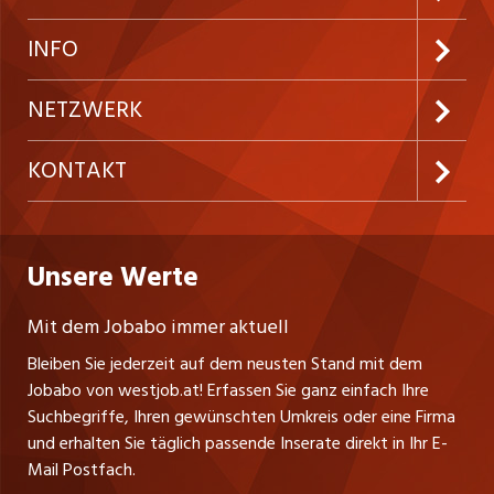
Neue Stellen
Kundenlogin
INFO
Festanstellungen
Inserieren
Preise und Leistungen
NETZWERK
Temporäre Jobs
Firmen
AGB
ostjob.ch
KONTAKT
Freelance Jobs
Personalvermittler
Datenschutzerklärung
nicejob.de
Russmedia Digital GmbH
Praktika
Bewerber-Cockpit
westjob.at
Impressum
Unsere Werte
jobzüri.ch
Gutenbergstrasse 1
Lehrstellen
Ratgeber
A-6858 Schwarzach
jobmittelland.ch
Mit dem Jobabo immer aktuell
Ferienjobs
Stefan Spötl
Bleiben Sie jederzeit auf dem neusten Stand mit dem
jobbern.ch
Tel. +43 664 39 47 47 7
Jobabo von westjob.at! Erfassen Sie ganz einfach Ihre
Führungspositionen
Leiter westjob.at
Suchbegriffe, Ihren gewünschten Umkreis oder eine Firma
jobbasel.ch
und erhalten Sie täglich passende Inserate direkt in Ihr E-
Andrea Graf
Management / Kader-Jobs
Mail Postfach.
Tel. +43 664 20 30 02 1
zentraljob.ch