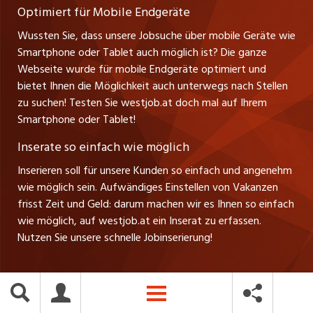
Verkauf und Beratung
Optimiert für Mobile Endgeräte
myjob.ch
Wussten Sie, dass unsere Jobsuche über mobile Geräte wie
Smartphone oder Tablet auch möglich ist? Die ganze
schaffu.ch (VS)
Webseite wurde für mobile Endgeräte optimiert und
bietet Ihnen die Möglichkeit auch unterwegs nach Stellen
ajourjob.ch
zu suchen! Testen Sie westjob.at doch mal auf Ihrem
Smartphone oder Tablet!
russmedia.com
Inserate so einfach wie möglich
vol.at
Inserieren soll für unsere Kunden so einfach und angenehm
wie möglich sein. Aufwändiges Einstellen von Vakanzen
frisst Zeit und Geld: darum machen wir es Ihnen so einfach
wie möglich, auf westjob.at ein Inserat zu erfassen.
Nutzen Sie unsere schnelle Jobinserierung!