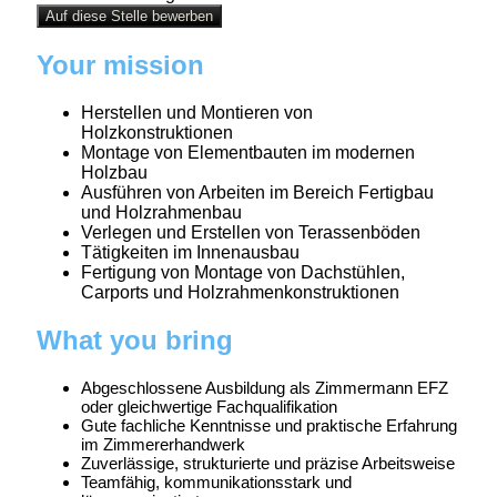
Unser Team von 95 erfahrenen Mitarbeitenden setzt
auch anspruchsvolle Projekte jeder Art und Grösse
präzise und überzeugend um.
Mach dein Ding bei RUBA
Handwerk ist für uns mehr als Arbeit – es ist
Leidenschaft, Präzision und der Stolz auf das
Ergebnis. Damit wir unsere Projekte weiterhin auf
höchstem Niveau realisieren können, brauchen wir
Verstärkung: Menschen mit Kopf, Herz und
geschickten Händen.
Auf der Suche nach einer neuen
Herausforderung?