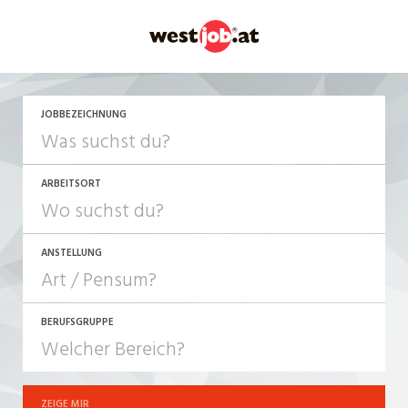
JETZT BEWERBEN
JOBBEZEICHNUNG
ARBEITSORT
ANSTELLUNG
BERUFSGRUPPE
JOB-TYP
10-100%
Festanstellung
ZEIGE MIR