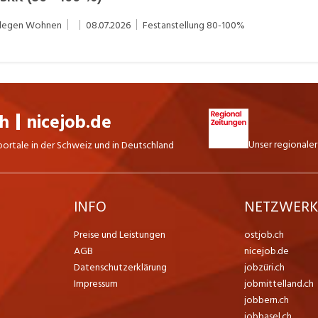
flegen Wohnen
08.07.2026
Festanstellung
80-100%
ch
nicejob.de
Unser regionaler
portale in der Schweiz und in Deutschland
INFO
NETZWER
Preise und Leistungen
ostjob.ch
AGB
nicejob.de
Datenschutzerklärung
jobzüri.ch
Impressum
jobmittelland.ch
jobbern.ch
jobbasel.ch