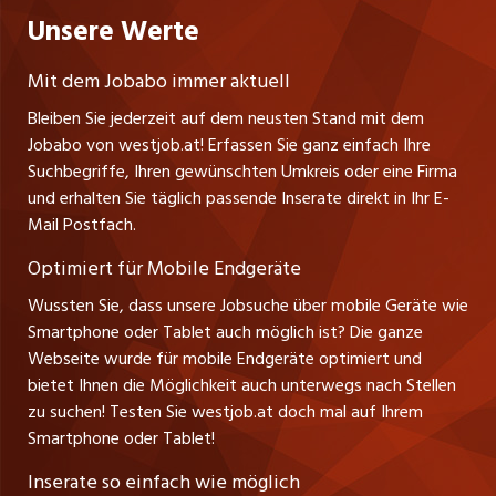
Bewerber-Cockpit
westjob.at
Impressum
Unsere Werte
jobzüri.ch
Gutenbergstrasse 1
Lehrstellen
Ratgeber
A-6858 Schwarzach
jobmittelland.ch
Mit dem Jobabo immer aktuell
Ferienjobs
Stefan Spötl
Bleiben Sie jederzeit auf dem neusten Stand mit dem
jobbern.ch
Tel. +43 664 39 47 47 7
Jobabo von westjob.at! Erfassen Sie ganz einfach Ihre
Führungspositionen
Leiter westjob.at
Suchbegriffe, Ihren gewünschten Umkreis oder eine Firma
jobbasel.ch
und erhalten Sie täglich passende Inserate direkt in Ihr E-
Andrea Graf
Management / Kader-Jobs
Mail Postfach.
Tel. +43 664 20 30 02 1
zentraljob.ch
Verkauf und Beratung
Optimiert für Mobile Endgeräte
myjob.ch
Wussten Sie, dass unsere Jobsuche über mobile Geräte wie
Smartphone oder Tablet auch möglich ist? Die ganze
schaffu.ch (VS)
Webseite wurde für mobile Endgeräte optimiert und
bietet Ihnen die Möglichkeit auch unterwegs nach Stellen
ajourjob.ch
zu suchen! Testen Sie westjob.at doch mal auf Ihrem
Smartphone oder Tablet!
russmedia.com
Inserate so einfach wie möglich
vol.at