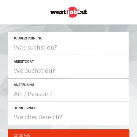
JETZT BEWERBEN
JOBBEZEICHNUNG
ARBEITSORT
ANSTELLUNG
BERUFSGRUPPE
JOB-TYP
10-100%
Festanstellung
ZEIGE MIR