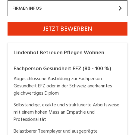
Industrie, Maschinenbau, Anlagenbau,
FIRMENINFOS
Produktion
Lindenhof Betreuen Pflegen Wohnen
Informatik, Telekommunikation
JETZT BEWERBEN
Website
Kaufm. Berufe, Kundendienst, Verwaltung
Wir sind ein innovatives Alters- und Pflegeheim im
Körperpflege, Wellness
Lindenhof Betreuen Pflegen Wohnen
Osten der Stadt St. Gallen und bieten Betreuung und
Marketing, Kommunikation, Medien, Druck
Pflege für betagte Menschen an.
Fachperson Gesundheit EFZ (80 - 100 %)
Mechanik, Elektronik, Optik, Textil (Fertigung)
Abgeschlossene Ausbildung zur Fachperson
Gesundheit EFZ oder in der Schweiz anerkanntes
Medizin, Gesundheitswesen, Pflege
gleichwertiges Diplom
Verkauf, Handel, Kundenberatung,
Selbständige, exakte und strukturierte Arbeitsweise
Aussendienst
mit einem hohen Mass an Empathie und
Sicherheit, Rettung, Polizei, Zoll
Professionalität
Belastbarer Teamplayer und ausgeprägte