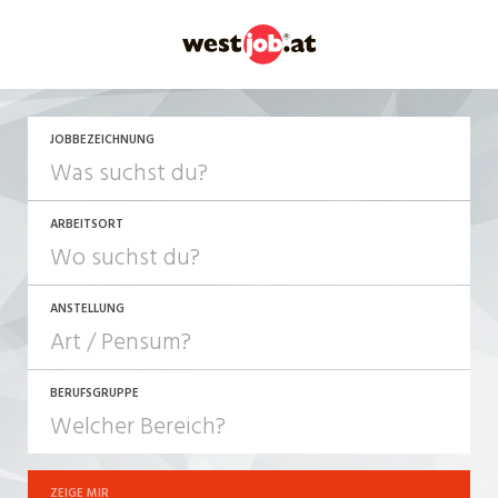
JETZT BEWERBEN
JOBBEZEICHNUNG
ARBEITSORT
ANSTELLUNG
BERUFSGRUPPE
JOB-TYP
10-100%
Festanstellung
ZEIGE MIR