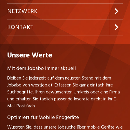
Festanstellungen
Inserieren
Preise und Leistungen
NETZWERK
Temporäre Jobs
Firmen
AGB
ostjob.ch
KONTAKT
Freelance Jobs
Personalvermittler
Datenschutzerklärung
nicejob.de
Russmedia Digital GmbH
Praktika
Bewerber-Cockpit
westjob.at
Impressum
Unsere Werte
jobzüri.ch
Gutenbergstrasse 1
Lehrstellen
Ratgeber
A-6858 Schwarzach
jobmittelland.ch
Mit dem Jobabo immer aktuell
Ferienjobs
Stefan Spötl
Bleiben Sie jederzeit auf dem neusten Stand mit dem
jobbern.ch
Tel. +43 664 39 47 47 7
Jobabo von westjob.at! Erfassen Sie ganz einfach Ihre
Führungspositionen
Leiter westjob.at
Suchbegriffe, Ihren gewünschten Umkreis oder eine Firma
jobbasel.ch
und erhalten Sie täglich passende Inserate direkt in Ihr E-
Andrea Graf
Management / Kader-Jobs
Mail Postfach.
Tel. +43 664 20 30 02 1
zentraljob.ch
Verkauf und Beratung
Optimiert für Mobile Endgeräte
myjob.ch
Wussten Sie, dass unsere Jobsuche über mobile Geräte wie