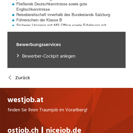
Bewerbungsservices
Bewerber-Cockpit anlegen
Zurück
westjob.at
finden Sie Ihren Traumjob im Vorarlberg!
ostjob.ch
nicejob.de