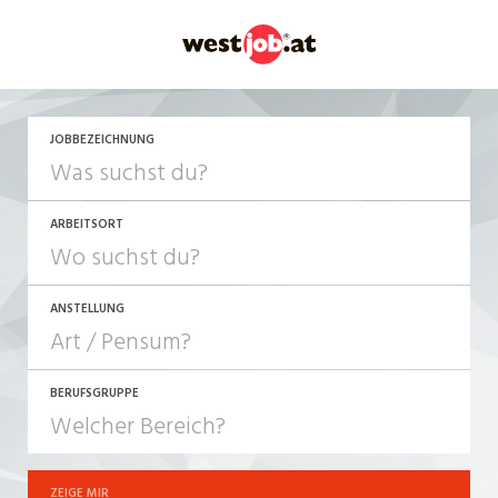
JETZT BEWERBEN
JOBBEZEICHNUNG
ARBEITSORT
ANSTELLUNG
BERUFSGRUPPE
JOB-TYP
10-100%
Festanstellung
ZEIGE MIR