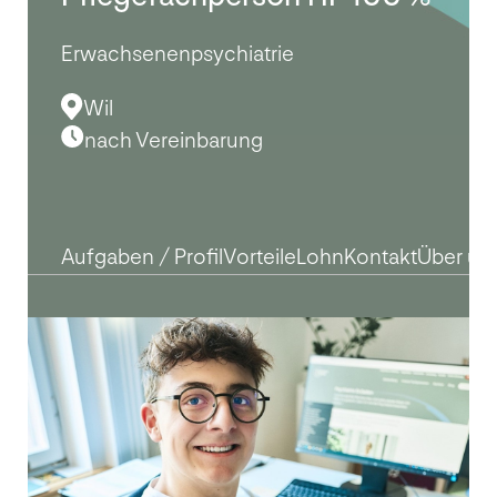
Psychiatrie St.Gallen verfügt an den Standorten
Pfäfers, Wil und St.Gallen über insgesamt 374
stationäre Betten und zusätzlich 81 Betten im
Wohnheim Eggfeld in Wil. Hinzu kommen acht
Ambulatorien und fünfzehn Tageskliniken, aufgeteilt
auf die Standorte Heerbrugg, Pfäfers, Rapperswil,
Rorschach, Sargans, St.Gallen, Uznach, Wattwil und
Wil.
Die Psychiatrie St.Gallen ist akademisches Lehrspital
der Universität Zürich und zeichnet sich aus durch eine
hohe Kompetenz in der Aus-, Fort- und Weiterbildung
von Ärztinnen und Ärzten, Pflegefachleuten,
Psychologinnen und Psychologen wie auch weiteren
Fachleuten.