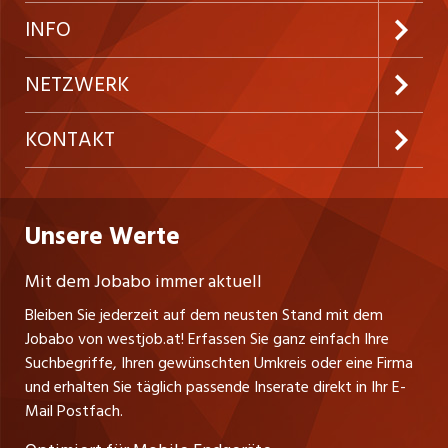
Neue Stellen
Kundenlogin
INFO
Festanstellungen
Inserieren
Preise und Leistungen
NETZWERK
Temporäre Jobs
Firmen
AGB
ostjob.ch
KONTAKT
Freelance Jobs
Personalvermittler
Datenschutzerklärung
nicejob.de
Russmedia Digital GmbH
Praktika
Bewerber-Cockpit
westjob.at
Impressum
Unsere Werte
jobzüri.ch
Gutenbergstrasse 1
Lehrstellen
Ratgeber
A-6858 Schwarzach
jobmittelland.ch
Mit dem Jobabo immer aktuell
Ferienjobs
Stefan Spötl
Bleiben Sie jederzeit auf dem neusten Stand mit dem
jobbern.ch
Tel. +43 664 39 47 47 7
Jobabo von westjob.at! Erfassen Sie ganz einfach Ihre
Führungspositionen
Leiter westjob.at
Suchbegriffe, Ihren gewünschten Umkreis oder eine Firma
jobbasel.ch
und erhalten Sie täglich passende Inserate direkt in Ihr E-
Andrea Graf
Management / Kader-Jobs
Mail Postfach.
Tel. +43 664 20 30 02 1
zentraljob.ch
Verkauf und Beratung