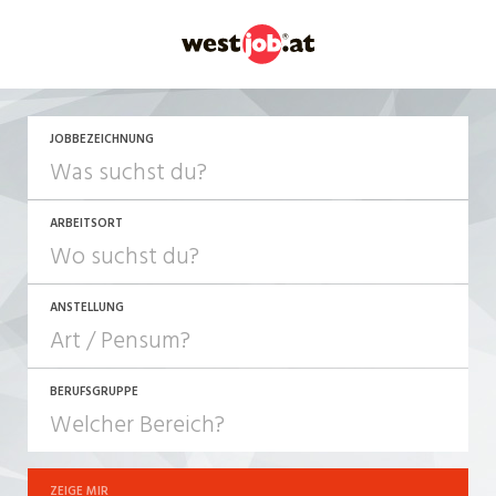
JETZT BEWERBEN
JOBBEZEICHNUNG
ARBEITSORT
ANSTELLUNG
BERUFSGRUPPE
JOB-TYP
10-100%
Festanstellung
ZEIGE MIR