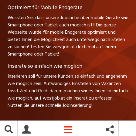
Verkauf und Beratung
Optimiert für Mobile Endgeräte
myjob.ch
Wussten Sie, dass unsere Jobsuche über mobile Geräte wie
Smartphone oder Tablet auch möglich ist? Die ganze
schaffu.ch (VS)
Webseite wurde für mobile Endgeräte optimiert und
bietet Ihnen die Möglichkeit auch unterwegs nach Stellen
ajourjob.ch
zu suchen! Testen Sie westjob.at doch mal auf Ihrem
Smartphone oder Tablet!
russmedia.com
Inserate so einfach wie möglich
vol.at
Inserieren soll für unsere Kunden so einfach und angenehm
wie möglich sein. Aufwändiges Einstellen von Vakanzen
frisst Zeit und Geld: darum machen wir es Ihnen so einfach
wie möglich, auf westjob.at ein Inserat zu erfassen.
Nutzen Sie unsere schnelle Jobinserierung!