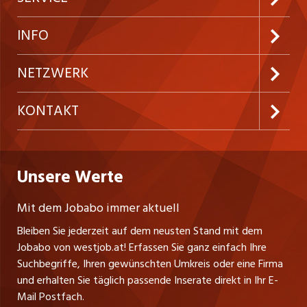
Neue Stellen
Kundenlogin
INFO
Festanstellungen
Inserieren
Preise und Leistungen
NETZWERK
Temporäre Jobs
Firmen
AGB
ostjob.ch
KONTAKT
Freelance Jobs
Personalvermittler
Datenschutzerklärung
nicejob.de
Russmedia Digital GmbH
Praktika
Bewerber-Cockpit
westjob.at
Impressum
Unsere Werte
jobzüri.ch
Gutenbergstrasse 1
Lehrstellen
Ratgeber
A-6858 Schwarzach
jobmittelland.ch
Mit dem Jobabo immer aktuell
Ferienjobs
Stefan Spötl
Bleiben Sie jederzeit auf dem neusten Stand mit dem
jobbern.ch
Tel. +43 664 39 47 47 7
Jobabo von westjob.at! Erfassen Sie ganz einfach Ihre
Führungspositionen
Leiter westjob.at
Suchbegriffe, Ihren gewünschten Umkreis oder eine Firma
jobbasel.ch
und erhalten Sie täglich passende Inserate direkt in Ihr E-
Andrea Graf
Management / Kader-Jobs
Mail Postfach.
Tel. +43 664 20 30 02 1
zentraljob.ch