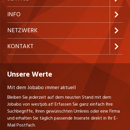
Neue Stellen
Kundenlogin
INFO
Festanstellungen
Inserieren
Preise und Leistungen
NETZWERK
Temporäre Jobs
Firmen
AGB
ostjob.ch
KONTAKT
Freelance Jobs
Personalvermittler
Datenschutzerklärung
nicejob.de
Russmedia Digital GmbH
Praktika
Bewerber-Cockpit
westjob.at
Impressum
Unsere Werte
jobzüri.ch
Gutenbergstrasse 1
Lehrstellen
Ratgeber
A-6858 Schwarzach
jobmittelland.ch
Mit dem Jobabo immer aktuell
Ferienjobs
Stefan Spötl
Bleiben Sie jederzeit auf dem neusten Stand mit dem
jobbern.ch
Tel. +43 664 39 47 47 7
Jobabo von westjob.at! Erfassen Sie ganz einfach Ihre
Führungspositionen
Leiter westjob.at
Suchbegriffe, Ihren gewünschten Umkreis oder eine Firma
jobbasel.ch
und erhalten Sie täglich passende Inserate direkt in Ihr E-
Andrea Graf
Management / Kader-Jobs
Mail Postfach.
Tel. +43 664 20 30 02 1
zentraljob.ch