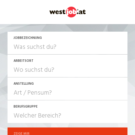
JETZT BEWERBEN
JOBBEZEICHNUNG
ARBEITSORT
ANSTELLUNG
BERUFSGRUPPE
JOB-TYP
10-100%
Festanstellung
ZEIGE MIR