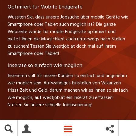
Verkauf und Beratung
Optimiert für Mobile Endgeräte
myjob.ch
Wussten Sie, dass unsere Jobsuche über mobile Geräte wie
Smartphone oder Tablet auch möglich ist? Die ganze
schaffu.ch (VS)
Webseite wurde für mobile Endgeräte optimiert und
bietet Ihnen die Möglichkeit auch unterwegs nach Stellen
ajourjob.ch
zu suchen! Testen Sie westjob.at doch mal auf Ihrem
Smartphone oder Tablet!
russmedia.com
Inserate so einfach wie möglich
vol.at
Inserieren soll für unsere Kunden so einfach und angenehm
wie möglich sein. Aufwändiges Einstellen von Vakanzen
frisst Zeit und Geld: darum machen wir es Ihnen so einfach
wie möglich, auf westjob.at ein Inserat zu erfassen.
Nutzen Sie unsere schnelle Jobinserierung!