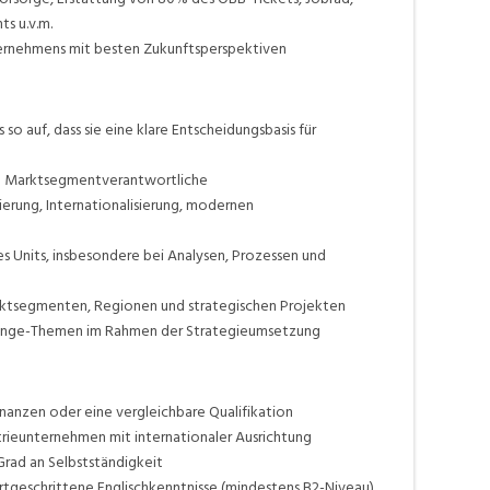
s u.v.m.
nternehmens mit besten Zukunftsperspektiven
so auf, dass sie eine klare Entscheidungsbasis für
und Marktsegmentverantwortliche
erung, Internationalisierung, modernen
es Units, insbesondere bei Analysen, Prozessen und
rktsegmenten, Regionen und strategischen Projekten
hange-Themen im Rahmen der Strategieumsetzung
inanzen oder eine vergleichbare Qualifikation
strieunternehmen mit internationaler Ausrichtung
rad an Selbstständigkeit
tgeschrittene Englischkenntnisse (mindestens B2-Niveau)