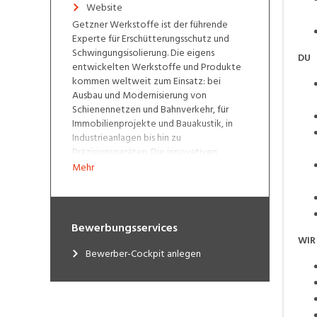
Website
Getzner Werkstoffe ist der führende
Experte für Erschütterungsschutz und
Schwingungsisolierung. Die eigens
DU
entwickelten Werkstoffe und Produkte
kommen weltweit zum Einsatz: bei
Ausbau und Modernisierung von
Schienennetzen und Bahnverkehr, für
Immobilienprojekte und Bauakustik, in
Industrieanlagen bis hin zu
Präzisionsgeräten. Die innovativen
Lösungen machen unsere Welt und unser
Mehr
Leben ruhiger, komfortabler und
nachhaltiger. Die Entwicklung und
Produktion erfolgt in Österreich im
Herzen Europas, mit 10 eigenen
Bewerbungsservices
Niederlassungen sind wir rund um den
WIR
Globus tätig.
Bewerber-Cockpit anlegen
Als Traditionsunternehmen und Teil der
Getzner Gruppe leisten wir so seit über
50 Jahren unseren Beitrag zu einer
lebenswerten Zukunft.