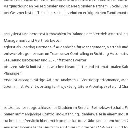
Vergünstigungen bei regionalen und überregionalen Partnern, Social Event
bei Getzner bist du Teil eines seit Jahrzehnten erfolgreichen Familienu
analysierst und bereitest Kennzahlen im Rahmen des Vertriebscontrollings 
Management und Vertrieb bieten
agierst als Sparring Partner auf Augenhöhe für Management, Vertrieb 
entwickelst gemeinsam im Team unser Controlling in Richtung Automatisi
Steuerungsprozessen und Zukunftstrends weiter
bist zentrale Schnittstelle zwischen Headquarter und internationalen Sal
Planungen
erstellst aussagekräftige Ad-hoc-Analysen zu Vertriebsperformance, Ma
übernimmst Verantwortung für Projekte, größere Arbeitspakete und C
setzen auf ein abgeschlossenes Studium im Bereich Betriebswirtschaft, F
bauen auf mehrjährige Controlling‑Erfahrung, idealerweise in einem Indu
suchen eine Persönlichkeit mit Kommunikationsstärke und einem hohen G
erwarten kompetente Deutschkenntnisse (mindestens C1-Niveau) und for