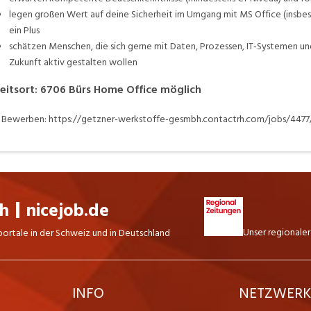
legen großen Wert auf deine Sicherheit im Umgang mit MS Office (insbes
ein Plus
schätzen Menschen, die sich gerne mit Daten, Prozessen, IT‑Systemen u
Zukunft aktiv gestalten wollen
eitsort
:
6706
Bürs
Home Office möglich
Bewerben: https://getzner-werkstoffe-gesmbh.contactrh.com/jobs/447
ch
nicejob.de
Unser regionaler
portale in der Schweiz und in Deutschland
INFO
NETZWER