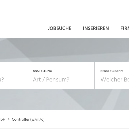
JOBSUCHE
INSERIEREN
FIR
ANSTELLUNG
BERUFSGRUPPE
Bildung, Kunst, Design
10-100%
Pensum
POSITION
au, Handwerk, Elektro
Berufe, Sport
Temporär (befristet)
Führung
Einkauf, Logistik, Tra
mbH
Controller (w/m/d)
onsulting, Human Resources
Verkehr