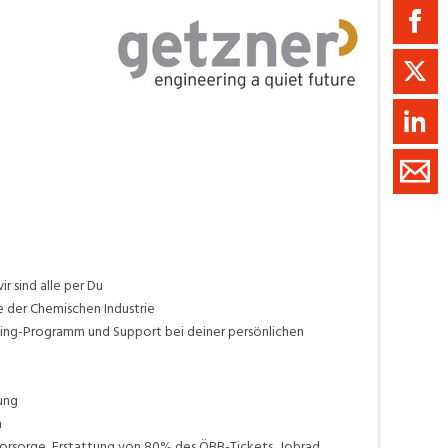
ment / Kader
chaft,
au,
on
ss
swesen,
 sind alle per Du
te der Chemischen Industrie
ding-Programm und Support bei deiner persönlichen
gung
n
svorsorge, Erstattung von 80% des ÖBB-Tickets, Jobrad,