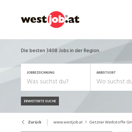
Die besten 3408 Jobs in der Region.
JOBBEZEICHNUNG
ARBEITSORT
ERWEITERTE SUCHE
JOB-TYP
Bank, Versicherung
B
Festanstellung
www.westjob.at
Getzner Werkstoffe G
Zurück
Chemie, Pharma, Biotechnologie
C