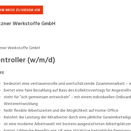
Praktikum
Manage
nanzen, Controlling, Treuhand,
Gartenbau, Landwirts
HR INFOS ZU DIESEM JOB
echt
Forstwirtschaft
Ferienjob
tzner Werkstoffe GmbH
mmobilien, Facility Management,
Industrie, Maschinenb
einigung
Anlagenbau, Produkti
aufm. Berufe, Kundendienst,
Körperpflege, Wellne
erwaltung
zner Werkstoffe GmbH
ntroller (w/m/d)
chanik, Elektronik, Optik, Textil
Medizin, Gesundheit
ertigung)
Pflege
FE
cherheit, Rettung, Polizei, Zoll
bedeutet eine vertrauensvolle und wertschätzende Zusammenarbeit – wir
bietet eine faire Bezahlung auf Basis des Kollektivvertrags für Angestell
steht für “sich gemeinsam entwickeln” – mit einem individuellen OnBoar
Weiterentwicklung
heißt flexible Arbeitszeiten und die Möglichkeit auf Home-Office
belohnt die Leistung der Mitarbeiter durch eine jährliche Gewinnbeteili
ist eine moderne Arbeitswelt mit bestens ausgestatteten Arbeitsplätze
bietet zahlreiche Benefits wie z.B. eine attraktive betriebliche Pension