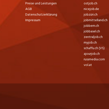
Preise und Leistungen
ostjob.ch
AGB
nicejob.de
Datenschutzerklärung
jobzüri.ch
Impressum
jobmittelland.ch
jobbern.ch
jobbasel.ch
zentraljob.ch
myjob.ch
schaffu.ch (VS)
ajourjob.ch
russmedia.com
vol.at