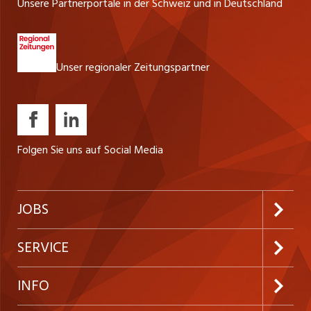
Unsere Partnerportale in der Schweiz und in Deutschland
Unser regionaler Zeitungspartner
Folgen Sie uns auf Social Media
JOBS
Jobabo abonnieren
SERVICE
Neue Stellen
Kundenlogin
INFO
Festanstellungen