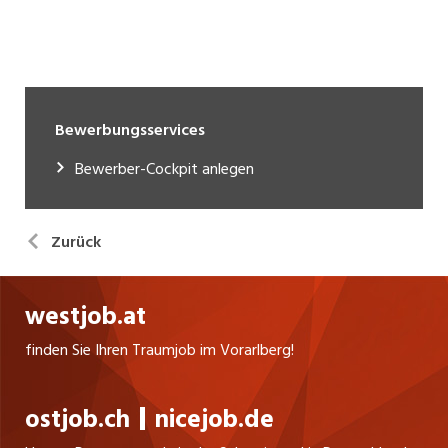
Bewerbungsservices
Bewerber-Cockpit anlegen
Zurück
westjob.at
finden Sie Ihren Traumjob im Vorarlberg!
ostjob.ch
nicejob.de