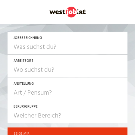
JETZT BEWERBEN
JOBBEZEICHNUNG
ARBEITSORT
ANSTELLUNG
BERUFSGRUPPE
JOB-TYP
10-100%
Festanstellung
ZEIGE MIR