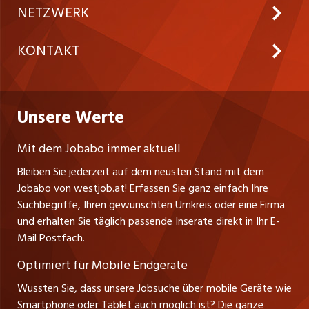
Inserieren
Preise und Leistungen
NETZWERK
Temporäre Jobs
Firmen
AGB
ostjob.ch
KONTAKT
Freelance Jobs
Personalvermittler
Datenschutzerklärung
nicejob.de
Russmedia Digital GmbH
Praktika
Bewerber-Cockpit
westjob.at
Impressum
Unsere Werte
jobzüri.ch
Gutenbergstrasse 1
Lehrstellen
Ratgeber
A-6858 Schwarzach
jobmittelland.ch
Mit dem Jobabo immer aktuell
Ferienjobs
Stefan Spötl
Bleiben Sie jederzeit auf dem neusten Stand mit dem
jobbern.ch
Tel. +43 664 39 47 47 7
Jobabo von westjob.at! Erfassen Sie ganz einfach Ihre
Führungspositionen
Leiter westjob.at
Suchbegriffe, Ihren gewünschten Umkreis oder eine Firma
jobbasel.ch
und erhalten Sie täglich passende Inserate direkt in Ihr E-
Andrea Graf
Management / Kader-Jobs
Mail Postfach.
Tel. +43 664 20 30 02 1
zentraljob.ch
Verkauf und Beratung
Optimiert für Mobile Endgeräte
myjob.ch
Wussten Sie, dass unsere Jobsuche über mobile Geräte wie
Smartphone oder Tablet auch möglich ist? Die ganze
schaffu.ch (VS)