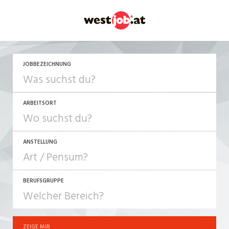
JETZT BEWERBEN
JOBBEZEICHNUNG
ARBEITSORT
ANSTELLUNG
BERUFSGRUPPE
JOB-TYP
10-100%
Festanstellung
ZEIGE MIR