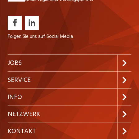
Folgen Sie uns auf Social Media
JOBS
Jobabo abonnieren
SERVICE
Neue Stellen
Kundenlogin
INFO
Festanstellungen
Inserieren
Preise und Leistungen
NETZWERK
Temporäre Jobs
Firmen
AGB
ostjob.ch
KONTAKT
Freelance Jobs