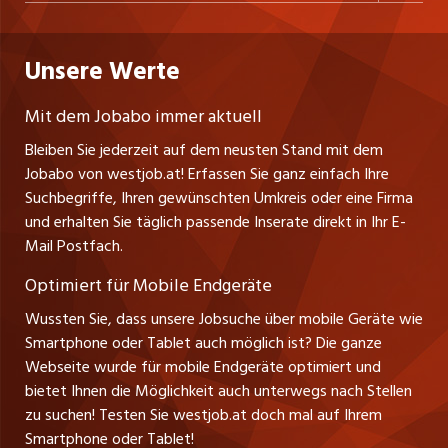
Personalvermittler
Datenschutzerklärung
nicejob.de
Russmedia Digital GmbH
Praktika
Bewerber-Cockpit
westjob.at
Impressum
Unsere Werte
jobzüri.ch
Gutenbergstrasse 1
Lehrstellen
Ratgeber
A-6858 Schwarzach
jobmittelland.ch
Mit dem Jobabo immer aktuell
Ferienjobs
Stefan Spötl
Bleiben Sie jederzeit auf dem neusten Stand mit dem
jobbern.ch
Tel. +43 664 39 47 47 7
Jobabo von westjob.at! Erfassen Sie ganz einfach Ihre
Führungspositionen
Leiter westjob.at
Suchbegriffe, Ihren gewünschten Umkreis oder eine Firma
jobbasel.ch
und erhalten Sie täglich passende Inserate direkt in Ihr E-
Andrea Graf
Management / Kader-Jobs
Mail Postfach.
Tel. +43 664 20 30 02 1
zentraljob.ch
Verkauf und Beratung
Optimiert für Mobile Endgeräte
myjob.ch
Wussten Sie, dass unsere Jobsuche über mobile Geräte wie
Smartphone oder Tablet auch möglich ist? Die ganze
schaffu.ch (VS)
Webseite wurde für mobile Endgeräte optimiert und
bietet Ihnen die Möglichkeit auch unterwegs nach Stellen
ajourjob.ch
zu suchen! Testen Sie westjob.at doch mal auf Ihrem
Smartphone oder Tablet!
russmedia.com