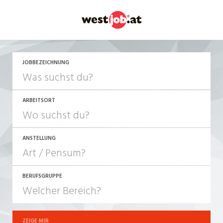
JETZT BEWERBEN
JOBBEZEICHNUNG
ARBEITSORT
ANSTELLUNG
BERUFSGRUPPE
JOB-TYP
10-100%
Festanstellung
ZEIGE MIR