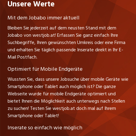
Unsere Werte
jobzüri.ch
Gutenbergstrasse 1
Lehrstellen
Ratgeber
A-6858 Schwarzach
jobmittelland.ch
Mit dem Jobabo immer aktuell
Ferienjobs
Stefan Spötl
Bleiben Sie jederzeit auf dem neusten Stand mit dem
jobbern.ch
Tel. +43 664 39 47 47 7
Jobabo von westjob.at! Erfassen Sie ganz einfach Ihre
Führungspositionen
Leiter westjob.at
Suchbegriffe, Ihren gewünschten Umkreis oder eine Firma
jobbasel.ch
und erhalten Sie täglich passende Inserate direkt in Ihr E-
Andrea Graf
Management / Kader-Jobs
Mail Postfach.
Tel. +43 664 20 30 02 1
zentraljob.ch
Verkauf und Beratung
Optimiert für Mobile Endgeräte
myjob.ch
Wussten Sie, dass unsere Jobsuche über mobile Geräte wie
Smartphone oder Tablet auch möglich ist? Die ganze
schaffu.ch (VS)
Webseite wurde für mobile Endgeräte optimiert und
bietet Ihnen die Möglichkeit auch unterwegs nach Stellen
ajourjob.ch
zu suchen! Testen Sie westjob.at doch mal auf Ihrem
Smartphone oder Tablet!
russmedia.com
Inserate so einfach wie möglich
vol.at