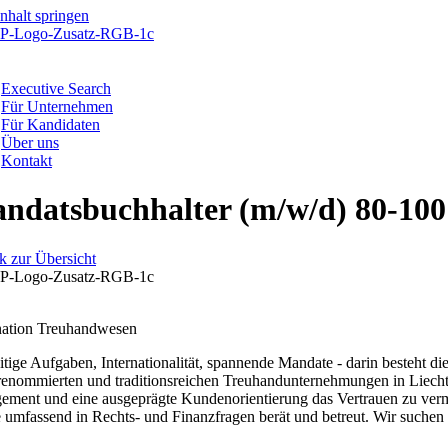
Praktikum
Manage
nanzen, Controlling, Treuhand,
Gartenbau, Landwirts
echt
Forstwirtschaft
Ferienjob
mmobilien, Facility Management,
Industrie, Maschinenb
einigung
Anlagenbau, Produkti
aufm. Berufe, Kundendienst,
Körperpflege, Wellne
erwaltung
chanik, Elektronik, Optik, Textil
Medizin, Gesundheit
ertigung)
Pflege
cherheit, Rettung, Polizei, Zoll