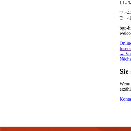
so werden wir unserem Anspruch
gegenüber Kunden und Kandidatinnen
und Kandidaten gerecht:
Be Great in
Profession