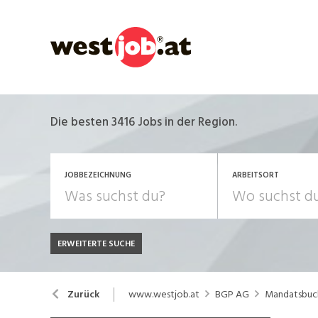
Die besten 3416 Jobs in der Region.
JOBBEZEICHNUNG
ARBEITSORT
ERWEITERTE SUCHE
JOB-TYP
Bank, Versicherung
B
Festanstellung
www.westjob.at
BGP AG
Mandatsbuch
Zurück
Chemie, Pharma, Biotechnologie
C