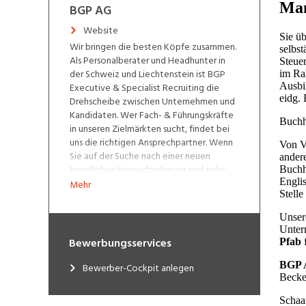
BGP AG
Website
Wir bringen die besten Köpfe zusammen.
Als Personalberater und Headhunter in
der Schweiz und Liechtenstein ist BGP
Executive & Specialist Recruiting die
Drehscheibe zwischen Unternehmen und
Kandidaten. Wer Fach- & Führungskräfte
in unseren Zielmärkten sucht, findet bei
uns die richtigen Ansprechpartner. Wenn
Sie auf der Suche nach einer neuen
beruflichen Herausforderung sind oder
Sie sich weiterentwickeln möchten,
Mehr
beraten wir Sie gerne im Rahmen einer
Neuorientierung und Laufbahnplanung.
Eine hohe Qualität im gesamten
Bewerbungsservices
Rekrutierungsprozess sowie eine
erfolgreiche und nachhaltige Einbindung
Bewerber-Cockpit anlegen
von Kandidatinnen und Kandidaten am
neuen Arbeitsplatz ist unser Ziel. Den nur