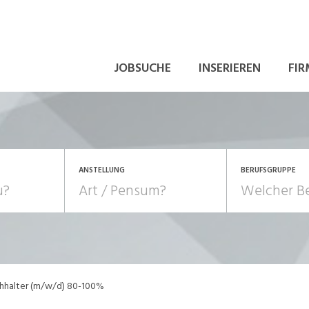
JOBSUCHE
INSERIEREN
FIR
ANSTELLUNG
BERUFSGRUPPE
Bildung, Kunst, Design
10-100%
Pensum
POSITION
au, Handwerk, Elektro
Berufe, Sport
Temporär (befristet)
Führung
Einkauf, Logistik, Tra
halter (m/w/d) 80-100%
onsulting, Human Resources
Verkehr