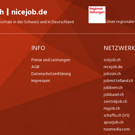
ch
nicejob.de
Unser regionaler
portale in der Schweiz und in Deutschland
INFO
NETZWER
Preise und Leistungen
ostjob.ch
AGB
nicejob.de
Datenschutzerklärung
jobzüri.ch
Impressum
jobmittelland.ch
jobbern.ch
jobbasel.ch
zentraljob.ch
myjob.ch
schaffu.ch (VS)
ajourjob.ch
russmedia.com