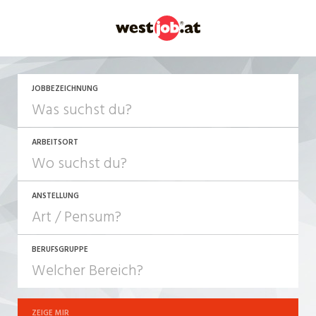
JETZT BEWERBEN
JOBBEZEICHNUNG
ARBEITSORT
ANSTELLUNG
BERUFSGRUPPE
JOB-TYP
10-100%
Festanstellung
ZEIGE MIR