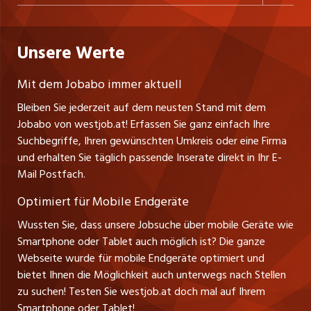
Personalvermittler
Datenschutzerklärung
nicejob.de
Russmedia Digital GmbH
Praktika
Bewerber-Cockpit
westjob.at
Impressum
Unsere Werte
jobzüri.ch
Gutenbergstrasse 1
Lehrstellen
Ratgeber
A-6858 Schwarzach
jobmittelland.ch
Mit dem Jobabo immer aktuell
Ferienjobs
Stefan Spötl
Bleiben Sie jederzeit auf dem neusten Stand mit dem
jobbern.ch
Tel. +43 664 39 47 47 7
Jobabo von westjob.at! Erfassen Sie ganz einfach Ihre
Führungspositionen
Leiter westjob.at
Suchbegriffe, Ihren gewünschten Umkreis oder eine Firma
jobbasel.ch
und erhalten Sie täglich passende Inserate direkt in Ihr E-
Andrea Graf
Management / Kader-Jobs
Mail Postfach.
Tel. +43 664 20 30 02 1
zentraljob.ch
Verkauf und Beratung
Optimiert für Mobile Endgeräte
myjob.ch
Wussten Sie, dass unsere Jobsuche über mobile Geräte wie
Smartphone oder Tablet auch möglich ist? Die ganze
schaffu.ch (VS)
Webseite wurde für mobile Endgeräte optimiert und
bietet Ihnen die Möglichkeit auch unterwegs nach Stellen
ajourjob.ch
zu suchen! Testen Sie westjob.at doch mal auf Ihrem
Smartphone oder Tablet!
russmedia.com