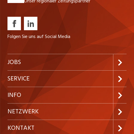
Unser regionaler Zeitungspartner
Folgen Sie uns auf Social Media
JOBS
Jobabo abonnieren
SERVICE
Neue Stellen
Kundenlogin
INFO
Festanstellungen
Inserieren
Preise und Leistungen
NETZWERK
Temporäre Jobs
Firmen
AGB
ostjob.ch
KONTAKT
Freelance Jobs