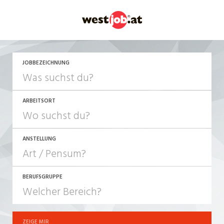
JETZT BEWERBEN
JOBBEZEICHNUNG
ARBEITSORT
ANSTELLUNG
BERUFSGRUPPE
JOB-TYP
10-100%
Festanstellung
ZEIGE MIR