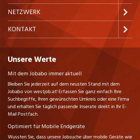
Festanstellungen
Inserieren
Preise und Leistungen
NETZWERK
Temporäre Jobs
Firmen
AGB
ostjob.ch
KONTAKT
Freelance Jobs
Personalvermittler
Datenschutzerklärung
nicejob.de
Russmedia Digital GmbH
Praktika
Bewerber-Cockpit
westjob.at
Impressum
Unsere Werte
jobzüri.ch
Gutenbergstrasse 1
Lehrstellen
Ratgeber
A-6858 Schwarzach
jobmittelland.ch
Mit dem Jobabo immer aktuell
Ferienjobs
Stefan Spötl
Bleiben Sie jederzeit auf dem neusten Stand mit dem
jobbern.ch
Tel. +43 664 39 47 47 7
Jobabo von westjob.at! Erfassen Sie ganz einfach Ihre
Führungspositionen
Leiter westjob.at
Suchbegriffe, Ihren gewünschten Umkreis oder eine Firma
jobbasel.ch
und erhalten Sie täglich passende Inserate direkt in Ihr E-
Andrea Graf
Management / Kader-Jobs
Mail Postfach.
Tel. +43 664 20 30 02 1
zentraljob.ch
Verkauf und Beratung
Optimiert für Mobile Endgeräte
myjob.ch
Wussten Sie, dass unsere Jobsuche über mobile Geräte wie