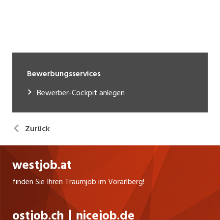
Bewerbungsservices
Bewerber-Cockpit anlegen
Zurück
westjob.at
finden Sie Ihren Traumjob im Vorarlberg!
ostjob.ch
nicejob.de