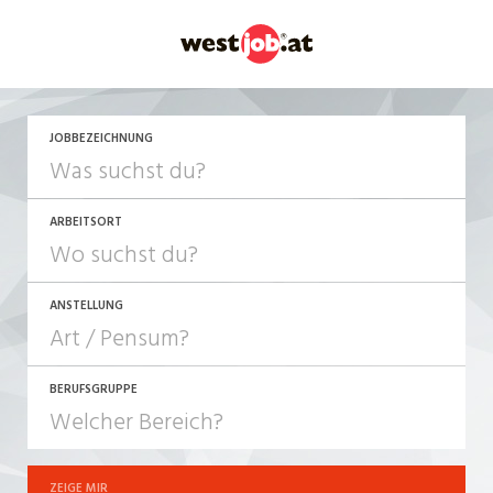
JETZT BEWERBEN
JOBBEZEICHNUNG
ARBEITSORT
ANSTELLUNG
BERUFSGRUPPE
JOB-TYP
10-100%
Festanstellung
ZEIGE MIR