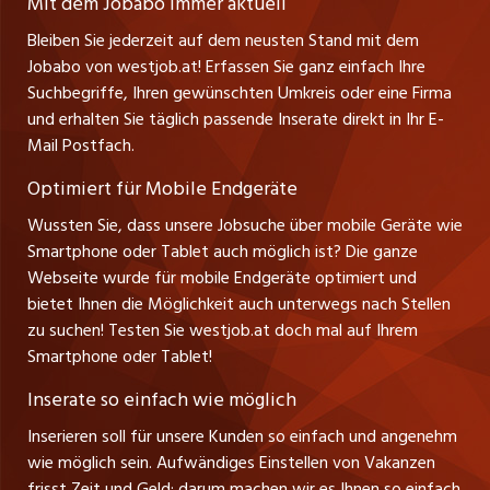
Mit dem Jobabo immer aktuell
Ferienjobs
Stefan Spötl
Bleiben Sie jederzeit auf dem neusten Stand mit dem
jobbern.ch
Tel. +43 664 39 47 47 7
Jobabo von westjob.at! Erfassen Sie ganz einfach Ihre
Führungspositionen
Leiter westjob.at
Suchbegriffe, Ihren gewünschten Umkreis oder eine Firma
jobbasel.ch
und erhalten Sie täglich passende Inserate direkt in Ihr E-
Andrea Graf
Management / Kader-Jobs
Mail Postfach.
Tel. +43 664 20 30 02 1
zentraljob.ch
Verkauf und Beratung
Optimiert für Mobile Endgeräte
myjob.ch
Wussten Sie, dass unsere Jobsuche über mobile Geräte wie
Smartphone oder Tablet auch möglich ist? Die ganze
schaffu.ch (VS)
Webseite wurde für mobile Endgeräte optimiert und
bietet Ihnen die Möglichkeit auch unterwegs nach Stellen
ajourjob.ch
zu suchen! Testen Sie westjob.at doch mal auf Ihrem
Smartphone oder Tablet!
russmedia.com
Inserate so einfach wie möglich
vol.at
Inserieren soll für unsere Kunden so einfach und angenehm
wie möglich sein. Aufwändiges Einstellen von Vakanzen
frisst Zeit und Geld: darum machen wir es Ihnen so einfach